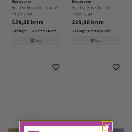
Nooteboom
Nooteboom
Vevd viskose/lin - Camel
Vevd viskose/lin - Lilla
13579/053
13579/243
229,00 kr/m
229,00 kr/m
På lager: 13,4 meter (134 dm)
På lager: 6 meter (60 dm)
Kjøp
Kjøp