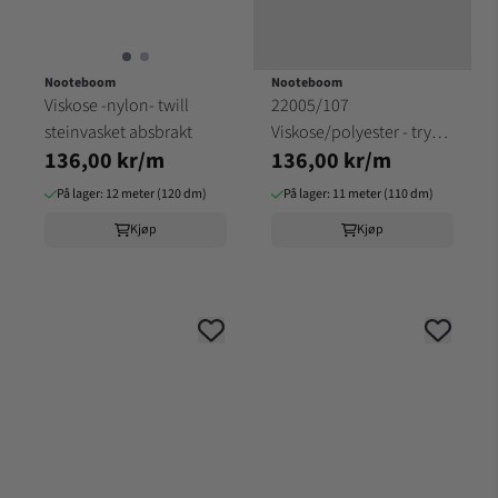
Nooteboom
Nooteboom
Viskose -nylon- twill
22005/107
steinvasket absbrakt
Viskose/polyester - tryk
136,00 kr/m
136,00 kr/m
tabstrakt mønster
På lager: 12 meter (120 dm)
På lager: 11 meter (110 dm)
Kjøp
Kjøp