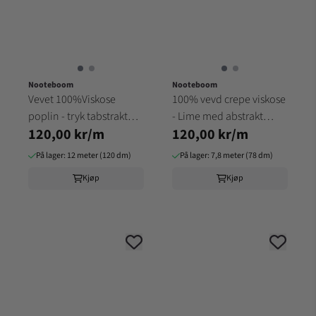
Nooteboom
Nooteboom
Vevet 100%Viskose
100% vevd crepe viskose
poplin - tryk tabstrakt
- Lime med abstrakt
120,00 kr/m
120,00 kr/m
mønster
mønster
På lager: 12 meter (120 dm)
På lager: 7,8 meter (78 dm)
Kjøp
Kjøp