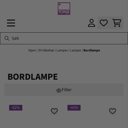
Hopp til innhold
Hjem
/
SY-tilbehør
/
Lamper
/
Lamper
/
Bordlampe
BORDLAMPE
Filter
-62%
-43%