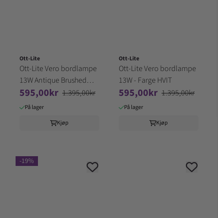
Ott-Lite
Ott-Lite
Ott-Lite Vero bordlampe
Ott-Lite Vero bordlampe
13W Antique Brushed
13W - Farge HVIT
595,00kr
595,00kr
Nickel
1.395,00kr
1.395,00kr
På lager
På lager
Kjøp
Kjøp
-19%