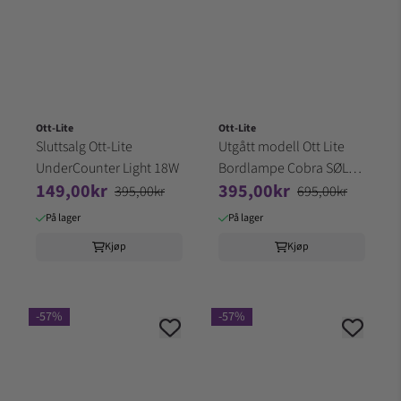
Ott-Lite
Ott-Lite
Sluttsalg Ott-Lite
Utgått modell Ott Lite
UnderCounter Light 18W
Bordlampe Cobra SØLV
149,00kr
395,00kr
13W
395,00kr
695,00kr
På lager
På lager
Kjøp
Kjøp
-57%
-57%