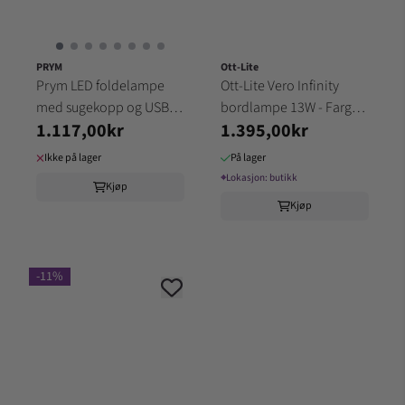
PRYM
Ott-Lite
Prym LED foldelampe
Ott-Lite Vero Infinity
med sugekopp og USB
bordlampe 13W - Farge
1.117,00kr
1.395,00kr
610381
SORT
Ikke på lager
På lager
⌖
Lokasjon:
butikk
Kjøp
Kjøp
-11%