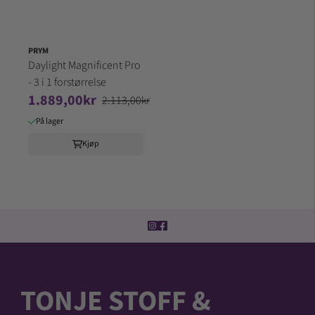
PRYM
Daylight Magnificent Pro
- 3 i 1 forstørrelse
1.889,00kr
2.113,00kr
På lager
Kjøp
TONJE STOFF &