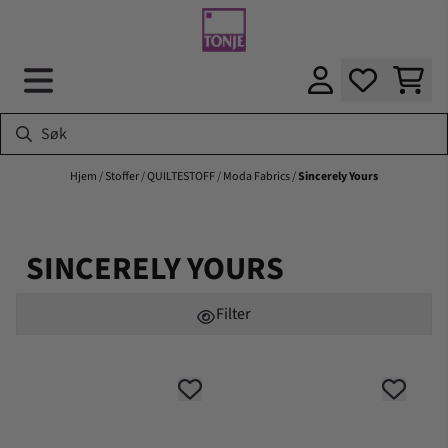
Hopp til innhold
Hjem
/
Stoffer
/
QUILTESTOFF
/
Moda Fabrics
/
Sincerely Yours
SINCERELY YOURS
Filter