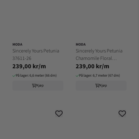
MODA
MODA
Sincerely Yours Petunia
Sincerely Yours Petunia
37611-26
Chamomile Floral
239,00 kr/m
239,00 kr/m
37614-18
På lager: 6,6 meter (66 dm)
På lager: 6,7 meter (67 dm)
Kjøp
Kjøp