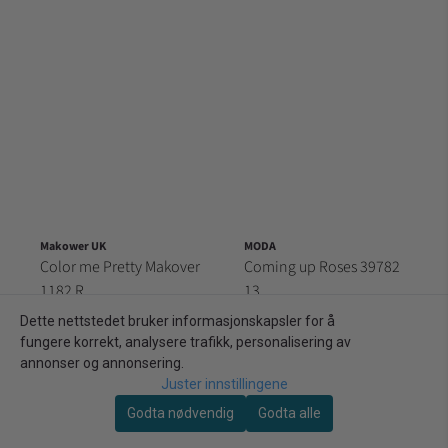
Makower UK
MODA
Color me Pretty Makover
Coming up Roses 39782
1182 R
13
259,00 kr/m
259,00 kr/m
Dette nettstedet bruker informasjonskapsler for å
fungere korrekt, analysere trafikk, personalisering av
På lager: 6 meter (60 dm)
På lager: 5,4 meter (54 dm)
annonser og annonsering.
Kjøp
Kjøp
Juster innstillingene
Godta nødvendig
Godta alle