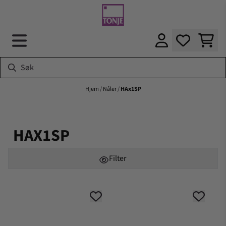
Hopp til innhold
Hjem
/
Nåler
/
HAx1SP
HAX1SP
Filter