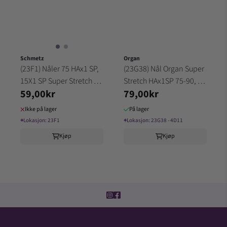
Schmetz
Organ
(23F1) Nåler 75 HAx1 SP,
(23G38) Nål Organ Super
15X1 SP Super Stretch 5
Stretch HAx1SP 75-90, 10
59,00kr
79,00kr
pakk SCHMETZ
pk (4D11)
Ikke på lager
På lager
⌖
Lokasjon:
23F1
⌖
Lokasjon:
23G38 - 4D11
Kjøp
Kjøp