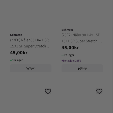
Schmetz
(23F2) Nåler 90 HAx1 SP
Schmetz
(23F0) Nåler 65 HAx1 SP,
15X1 SP Super Stretch 5
15X1 SP Super Stretch 5
45,00kr
pakk SCHMETZ
45,00kr
pakk SCHMET
På lager
På lager
⌖
Lokasjon:
23F2
Kjøp
Kjøp