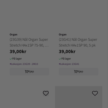
Organ
Organ
(23G39) Nål Organ Super
(23G41) Nål Organ Super
Stretch HAx1SP 75-90, 5
Stretch HAx1SP 90, 5 pk
39,00kr
39,00kr
pk (2M10)
På lager
På lager
⌖
Lokasjon:
23G39 - 2M10
⌖
Lokasjon:
23G41
Kjøp
Kjøp