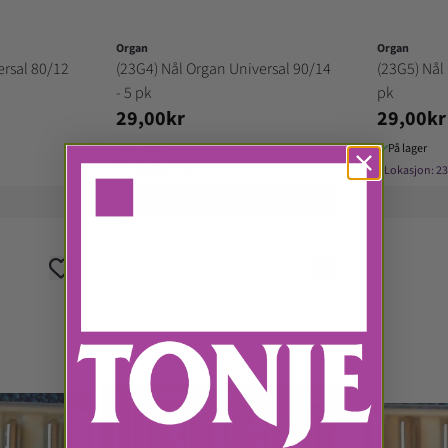
Organ
Organ
ersal 80/12
(23G4) Nål Organ Universal 90/14
(23G5) Nål
- 5 pk
pk
29,00kr
29,00kr
På lager
På lager
⌖
Lokasjon:
23G4
⌖
Lokasjon:
2
Kjøp