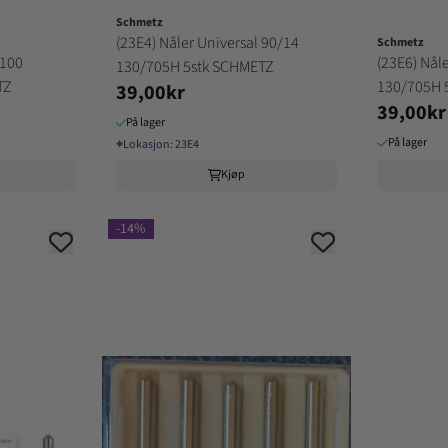
Schmetz
(23E4) Nåler Universal 90/14
Schmetz
 100
(23E6) Nål
130/705H 5stk SCHMETZ
TZ
130/705H 
39,00kr
39,00kr
På lager
På lager
⌖
Lokasjon:
23E4
Kjøp
-14%