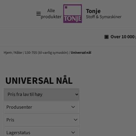
Hopp til innhold
Alle
produkter
Hjem
/
Nåler
/
130-705 (til vanlig symaskin)
/
Universal nål
UNIVERSAL NÅL
Produsenter
Pris
Lagerstatus