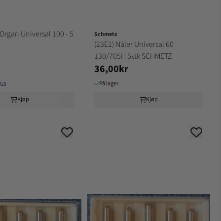
 Organ Universal 100 - 5
Schmetz
(23E1) Nåler Universal 60
130/705H 5stk SCHMETZ
36,00kr
På lager
3G5
Kjøp
Kjøp