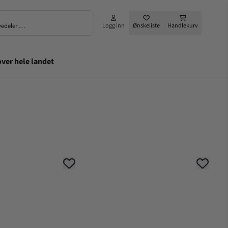
rvedeler …
Logg inn
Ønskeliste
Handlekurv