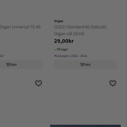
Organ
 Organ Universal 70-90
(23G1) Standard 60 (5stk/pk)
Organ nål (2k16)
29,00kr
På lager
3G7
⌖
Lokasjon:
23G1 - 2k16
Kjøp
Kjøp