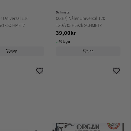
Schmetz
er Universal 110
(23E7) Nåler Universal 120
5stk SCHMETZ
130/705H 5stk SCHMETZ
39,00kr
På lager
Kjøp
Kjøp