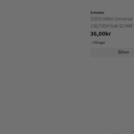
Schmetz
(23E5) Nåler Universal
130/705H 5stk SCHME
36,00kr
På lager
Kjøp