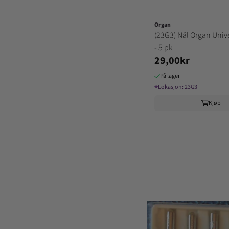
Organ
(23G3) Nål Organ Univ
- 5 pk
29,00kr
På lager
⌖
Lokasjon:
23G3
Kjøp