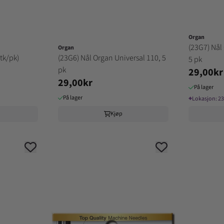
Organ
(23G7) Nål
Organ
tk/pk)
(23G6) Nål Organ Universal 110, 5
5 pk
pk
29,00kr
29,00kr
På lager
På lager
⌖
Lokasjon:
2
Kjøp