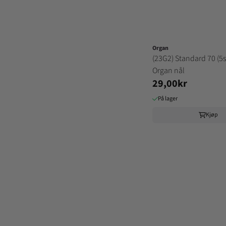
Organ
(23G2) Standard 70 (5s
Organ nål
29,00kr
På lager
Kjøp