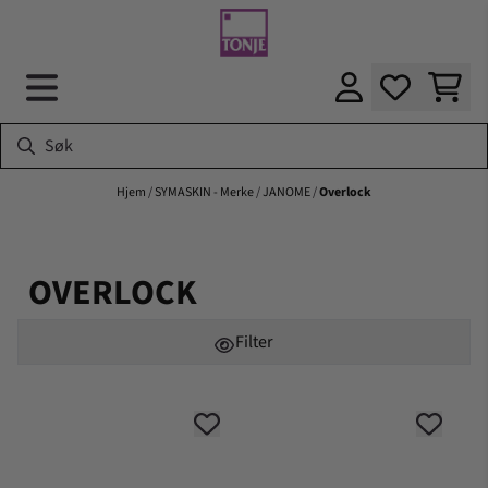
Hopp til innhold
Hjem
/
SYMASKIN - Merke
/
JANOME
/
Overlock
OVERLOCK
Filter