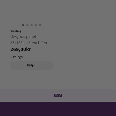
Swafing
Owly You panel
83x155cm French Terry -
269,00kr
Oker
På lager
Kjøp