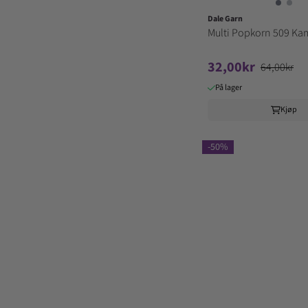
Dale Garn
Multi Popkorn 509 Ka
32,00kr
64,00kr
På lager
Kjøp
-50%