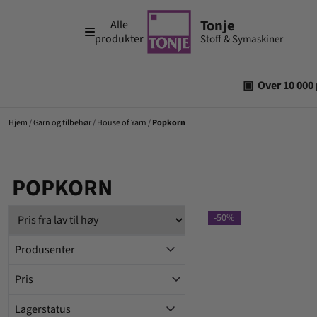
Hopp til innhold
Alle
produkter
Hjem
/
Garn og tilbehør
/
House of Yarn
/
Popkorn
POPKORN
-50%
Produsenter
Pris
Lagerstatus