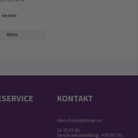
orn 515 Pink
64,00kr
Kjøp
SERVICE
KONTAKT
stein-frode@tonje.no
55 10 97 00
Sende tekstmelding: 476 80 791