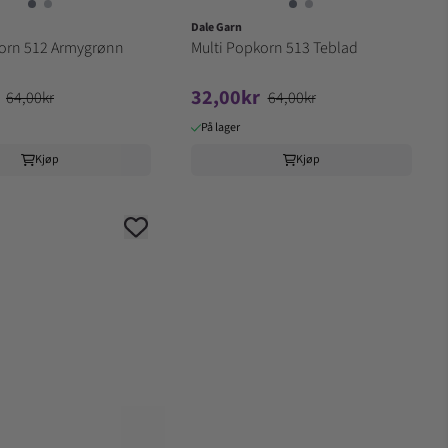
Dale Garn
korn 512 Armygrønn
Multi Popkorn 513 Teblad
32,00kr
64,00kr
64,00kr
På lager
Kjøp
Kjøp