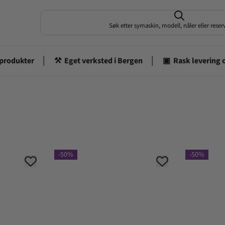
Søk etter symaskin, modell, nåler eller rese
-50%
-50%