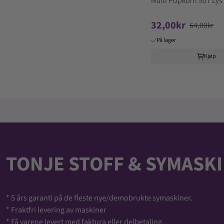
Multi Popkorn 507 Lys 
32,00kr
64,00kr
På lager
Kjøp
TONJE STOFF & SYMASKI
* 5 års garanti på de fleste nye/demobrukte symaskiner.
* Fraktfri levering av maskiner
* Få varene levert med faktura eller delbetaling.