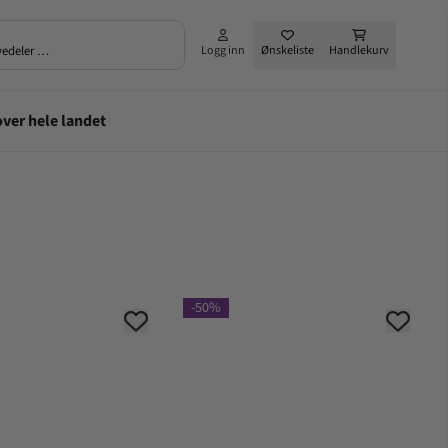
rvedeler …
Logg inn
Ønskeliste
Handlekurv
-50%