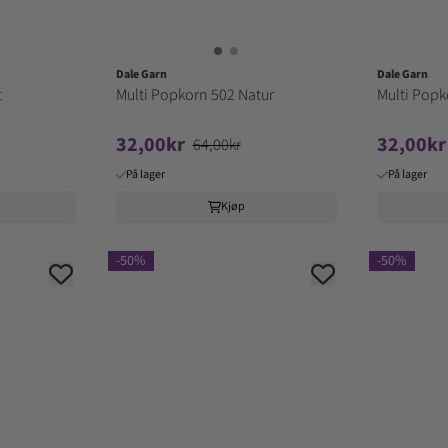
Dale Garn
Dale Garn
t
Multi Popkorn 502 Natur
Multi Popk
32,00kr
32,00kr
64,00kr
På lager
På lager
Kjøp
-50%
-50%