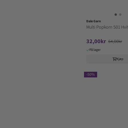
Dale Garn
Multi Popkorn 501 Hvi
32,00kr
64,00kr
På lager
Kjøp
-50%