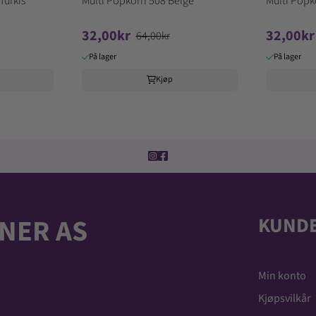
Turkis
Multi Popkorn 508 Beige
Multi Popk
32,00kr
32,00kr
64,00kr
På lager
På lager
Kjøp
NER AS
KUNDE
Min konto
Kjøpsvilkår