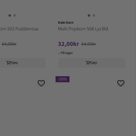
Dale Garn
orn 503 Pudderrosa
Multi Popkorn 506 Lys Blå
32,00kr
64,00kr
64,00kr
På lager
Kjøp
Kjøp
-50%