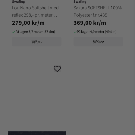
Swafing
Swafing
Lou Nano Softshell med
Sakura SOFTSHELL 100%
reflex 298,- pr. meter
Polyester f.nr.435
279,00 kr/m
369,00 kr/m
bredde 145cm
På lager: 5,7 meter (57 dm)
På lager: 4,9 meter (49 dm)
Kjøp
Kjøp