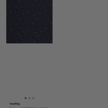
Swafing