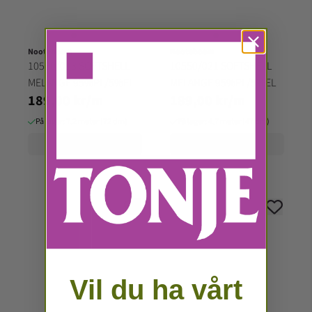
Nooteboom
Nooteboom
10550/013 SOFTSHELL
10550/021 SOFTSHELL
MELANGE 95%PL/5%EL
MELANGE 95%PL/5%EL
189,00 kr/m
189,00 kr/m
På lager: 7,2 meter (72 dm)
På lager: 4,7 meter (47 dm)
Kjøp
Kjøp
Vil du ha vårt