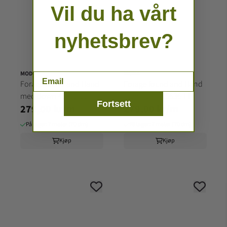
Vil du ha vårt
nyhetsbrev?
MODA
MODA
Email
Forage found and Hand
Forage found and Hand
med down 45635 11
med down 45636 11
Fortsett
279,00 kr/m
279,00 kr/m
På lager: 7 meter (70 dm)
På lager: 7 meter (70 dm)
Kjøp
Kjøp