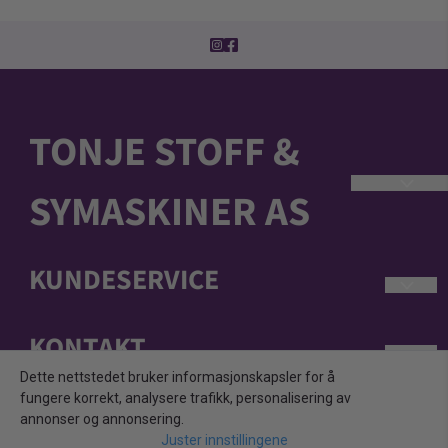
TONJE STOFF &
SYMASKINER AS
KUNDESERVICE
* 5 års garanti på de fleste nye/demobrukte
symaskiner.
* Fraktfri levering av maskiner
KONTAKT
Min konto
* Få varene levert med faktura eller delbetaling.
Ta gjerne kontakt for en uforpliktene
Dette nettstedet bruker informasjonskapsler for å
Kjøpsvilkår
symaskinsprat
fungere korrekt, analysere trafikk, personalisering av
Personvern
stein-frode@tonje.no
annonser og annonsering.
Forhandler av:
Juster innstillingene
Frakt og retur