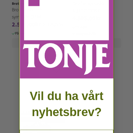
Brother symaskin
Brother
Brother KD144S
XQ3700 (30B3)
symaskin (31A4)
4.595,00kr
2.595,00kr
2.995,00kr
På lager
På lager
⌖
Lokasjon:
30B3
Kjøp
Kjøp
Vil du ha vårt
nyhetsbrev?
Email