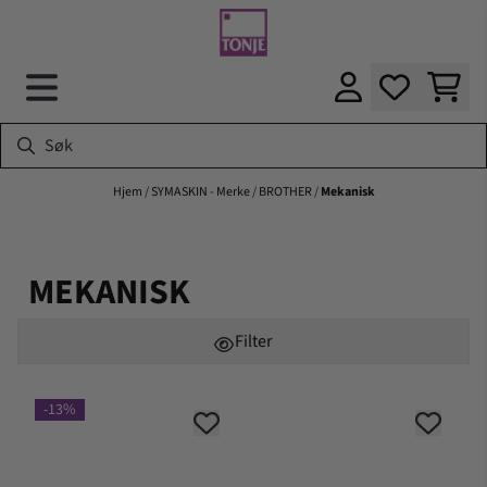
Hopp til innhold
Hjem
/
SYMASKIN - Merke
/
BROTHER
/
Mekanisk
MEKANISK
Filter
-13%