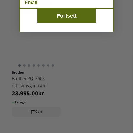
Fortsett
Brother
Brother PQ1600S
rettsømssymaskin
23.995,00kr
På lager
Kjøp