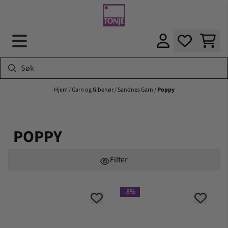
Hopp til innhold
Hjem
/
Garn og tilbehør
/
Sandnes Garn
/
Poppy
POPPY
Filter
-8%