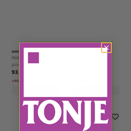
Addi
Addi
Addi Circular knitting
Addi Circular knitting
pins 30cm 2.5mm
pins 30cm 2mm
93,00kr
93,00kr
Ikke på lager
På lager
Kjøp
Kjøp