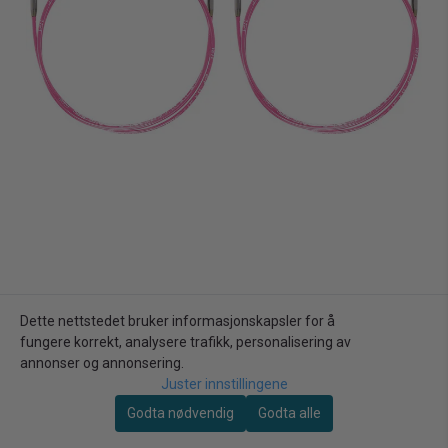
Addi
Addi
Addi Unicorn Circular
Addi Unicorn Circular
Dette nettstedet bruker informasjonskapsler for å
knitting pins 60cm
knitting pins 60cm 3mm
fungere korrekt, analysere trafikk, personalisering av
annonser og annonsering.
99,00kr
99,00kr
3.5mm
Juster innstillingene
Ikke på lager
Ikke på lager
Godta nødvendig
Godta alle
Kjøp
Kjøp