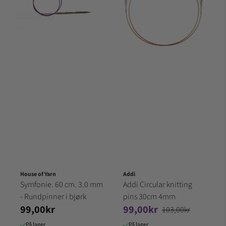
House of Yarn
Addi
Symfonie. 60 cm. 3.0 mm
Addi Circular knitting
- Rundpinner i bjørk
pins 30cm 4mm
99,00kr
99,00kr
103,00kr
På lager
På lager