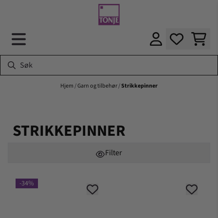
Hopp til innhold
Hjem
/
Garn og tilbehør
/
Strikkepinner
STRIKKEPINNER
Filter
-34%