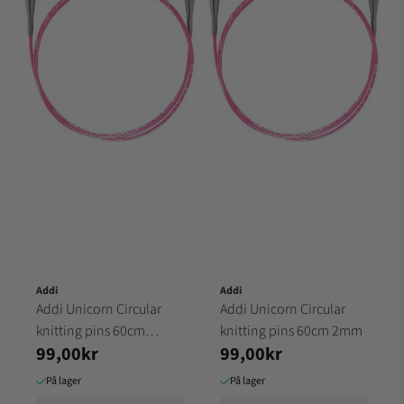
Addi
Addi
Addi Unicorn Circular
Addi Unicorn Circular
knitting pins 60cm
knitting pins 60cm 2mm
99,00kr
99,00kr
2.5mm
På lager
På lager