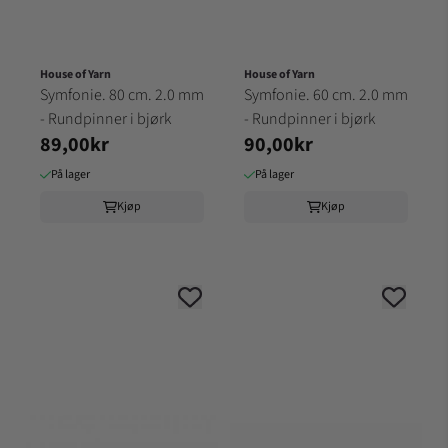
House of Yarn
House of Yarn
Symfonie. 80 cm. 2.0 mm
Symfonie. 60 cm. 2.0 mm
- Rundpinner i bjørk
- Rundpinner i bjørk
89,00kr
90,00kr
På lager
På lager
Kjøp
Kjøp