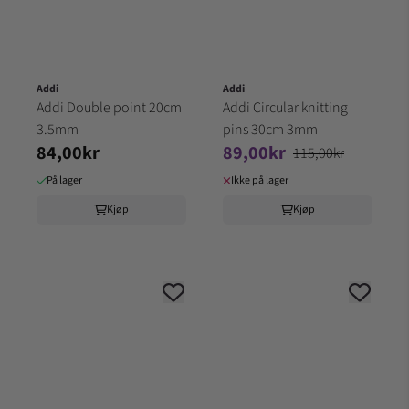
Addi
Addi
Addi Double point 20cm
Addi Circular knitting
3.5mm
pins 30cm 3mm
84,00kr
89,00kr
115,00kr
På lager
Ikke på lager
Kjøp
Kjøp