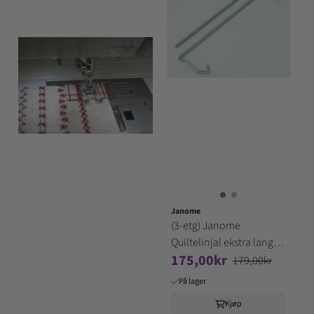
Janome
(3-etg) Janome
Quiltelinjal ekstra lang
175,00kr
(G1-2-3-4) sett med 2 st
179,00kr
På lager
Kjøp