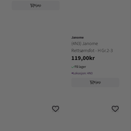
Kjøp
Janome
(4N3) Janome
Rettsømsfot - H Gr.2-3
119,00kr
På lager
⌖
Lokasjon:
4N3
Kjøp