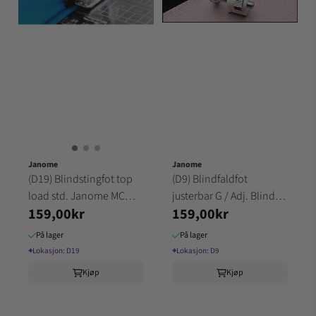
Janome
Janome
(D19) Blindstingfot top
(D9) Blindfaldfot
load std. Janome MC
justerbar G / Adj. Blind
159,00kr
159,00kr
modellene Gr.2-3
Hem Foot G Janome Gr2
På lager
På lager
⌖
Lokasjon:
D19
⌖
Lokasjon:
D9
Kjøp
Kjøp