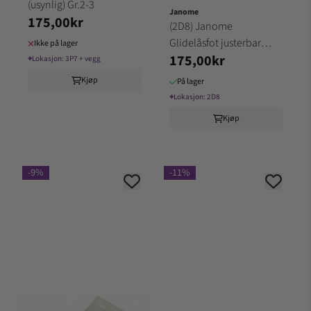
(usynlig) Gr.2-3
Janome
175,00kr
(2D8) Janome
Glidelåsfot justerbar
Ikke på lager
175,00kr
(smal) Gr.1-2
⌖
Lokasjon:
3P7 + vegg
Kjøp
På lager
⌖
Lokasjon:
2D8
Kjøp
-9%
-11%