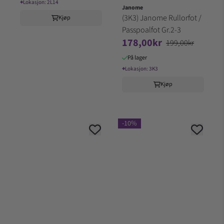
⌖
Lokasjon:
2L14
Janome
(3K3) Janome Rullorfot /
Kjøp
Passpoalfot Gr.2-3
178,00kr
199,00kr
På lager
⌖
Lokasjon:
3K3
Kjøp
-10%