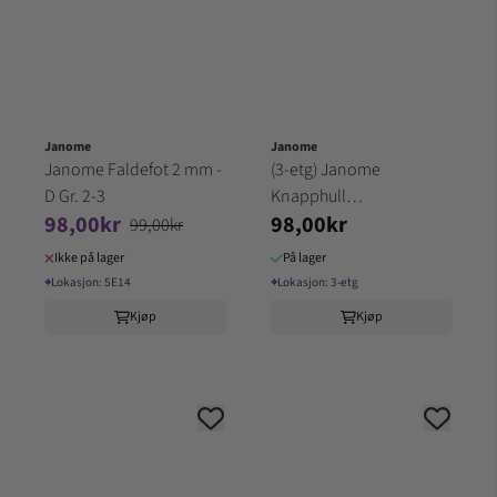
Janome
Janome
Janome Faldefot 2 mm -
(3-etg) Janome
D Gr. 2-3
Knapphull
98,00kr
98,00kr
stabiliseringsplate Gr.2-3
99,00kr
Ikke på lager
På lager
⌖
Lokasjon:
5E14
⌖
Lokasjon:
3-etg
Kjøp
Kjøp