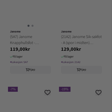
Janome
Janome
(5A7) Janome
(21A2) Janome Sik-sakfot
Knapphullsfot -
- A (spor i midten)
119,00kr
129,00kr
gjennomsiktig plast /
Janome Standard A
Buttonhole g
På lager
På lager
⌖
Lokasjon:
5A7
⌖
Lokasjon:
21A2
Kjøp
Kjøp
-7%
-19%