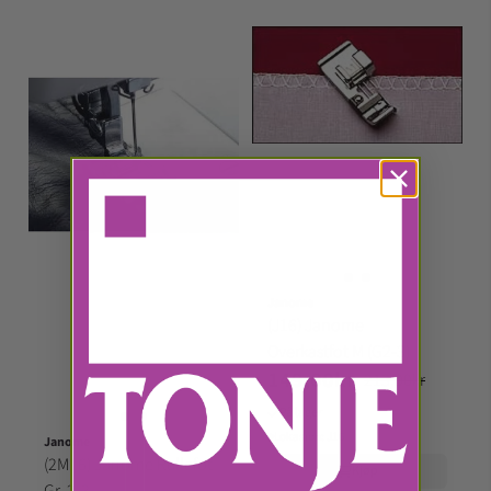
Janome
(J16) Janome
Overkastfot M (G2-3)
149,00kr
213,00kr
På lager
⌖
Lokasjon:
J16
Janome
(2M16) Janome Rullefot
Kjøp