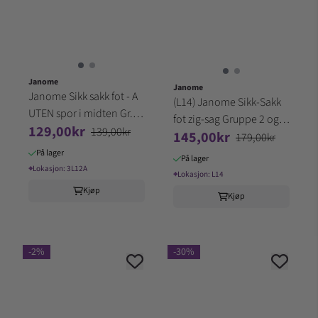
Janome
Janome
Janome Sikk sakk fot - A
(L14) Janome Sikk-Sakk
UTEN spor i midten Gr. 2-
fot zig-sag Gruppe 2 og 3
129,00kr
3
139,00kr
145,00kr
med Fingerbesky
179,00kr
På lager
På lager
⌖
Lokasjon:
3L12A
⌖
Lokasjon:
L14
Kjøp
Kjøp
-2%
-30%