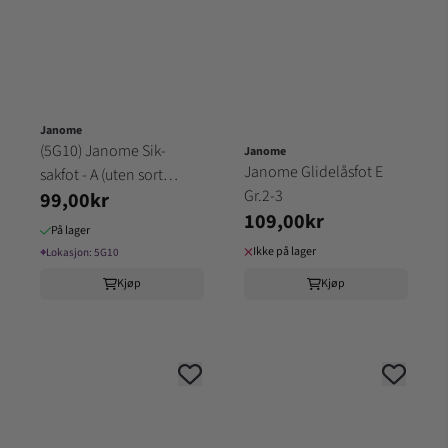
Janome
(5G10) Janome Sik-
Janome
Janome Glidelåsfot E
sakfot - A (uten sort
Gr.2-3
99,00kr
knapp funksjon) Gr. 2-3
109,00kr
På lager
Ikke på lager
⌖
Lokasjon:
5G10
Kjøp
Kjøp