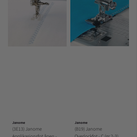
Janome
Janome
(3E13) Janome
(B19) Janome
Applikasjonsfot åpen -
Overlockfot - C (gr 2-3)