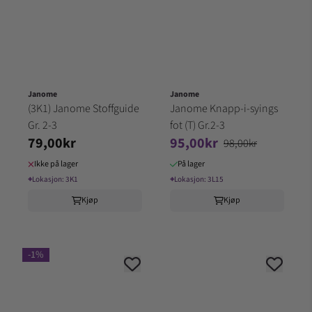
Janome
Janome
(3K1) Janome Stoffguide
Janome Knapp-i-syings
Gr. 2-3
fot (T) Gr.2-3
79,00kr
95,00kr
98,00kr
Ikke på lager
På lager
⌖
Lokasjon:
3K1
⌖
Lokasjon:
3L15
Kjøp
Kjøp
-1%