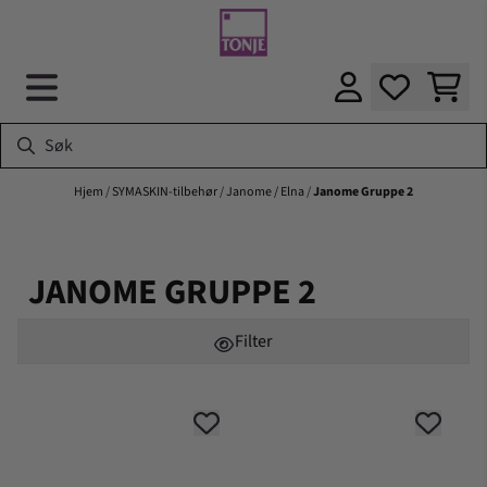
Hopp til innhold
Hjem
/
SYMASKIN-tilbehør
/
Janome / Elna
/
Janome Gruppe 2
JANOME GRUPPE 2
Filter