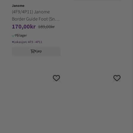
Janome
(4F9/4P11) Janome
Border Guide Foot (Snap
170,00kr
on) Gr. 2-3
189,00kr
På lager
⌖
Lokasjon:
4F9 - 4P11
Kjøp