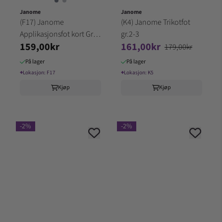
Janome
Janome
(F17) Janome
(K4) Janome Trikotfot
Applikasjonsfot kort Gr.2-
gr.2-3
159,00kr
161,00kr
3
179,00kr
På lager
På lager
⌖
Lokasjon:
F17
⌖
Lokasjon:
K5
Kjøp
Kjøp
-2%
-2%