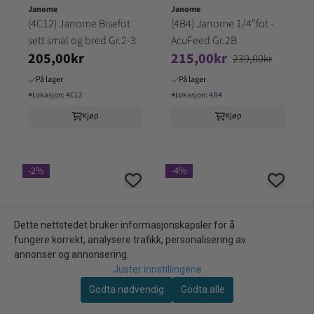
Janome
Janome
(4C12) Janome Bisefot
(4B4) Janome 1/4"fot -
sett smal og bred Gr.2-3
AcuFeed Gr.2B
205,00kr
215,00kr
239,00kr
På lager
På lager
⌖
Lokasjon:
4C12
⌖
Lokasjon:
4B4
Kjøp
Kjøp
-2%
-4%
Dette nettstedet bruker informasjonskapsler for å
fungere korrekt, analysere trafikk, personalisering av
annonser og annonsering.
Juster innstillingene
Godta nødvendig
Godta alle