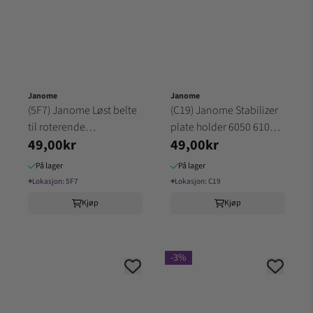
Janome
Janome
(5F7) Janome Løst belte
(C19) Janome Stabilizer
til roterende
plate holder 6050 6100
49,00kr
49,00kr
overtransportør larvefot
7200
1
På lager
På lager
⌖
Lokasjon:
5F7
⌖
Lokasjon:
C19
Kjøp
Kjøp
-3%