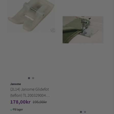
Janome
(2L14) Janome Glidefot
(teflon) TL 200329004
178,00kr
GR.2-3
195,00kr
På lager