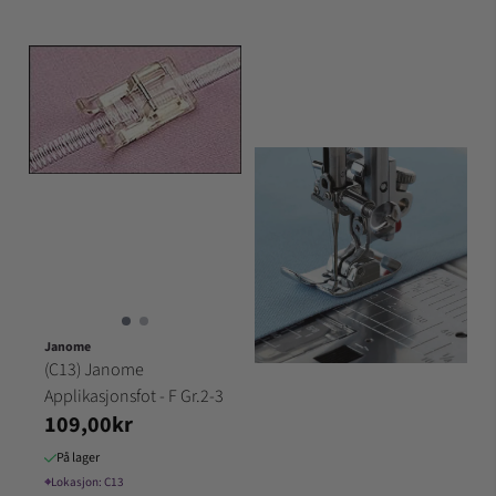
Janome
(C13) Janome
Applikasjonsfot - F Gr.2-3
109,00kr
På lager
⌖
Lokasjon:
C13