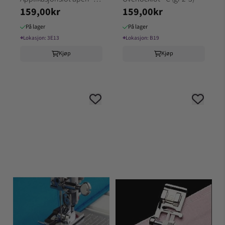
159,00kr
159,00kr
F2 Gr.2-3
På lager
På lager
⌖
Lokasjon:
3E13
⌖
Lokasjon:
B19
Kjøp
Kjøp