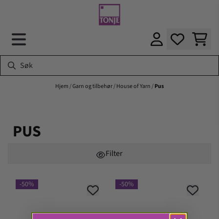
Hopp til innhold
Hjem
/
Garn og tilbehør
/
House of Yarn
/
Pus
PUS
Filter
-50%
-50%