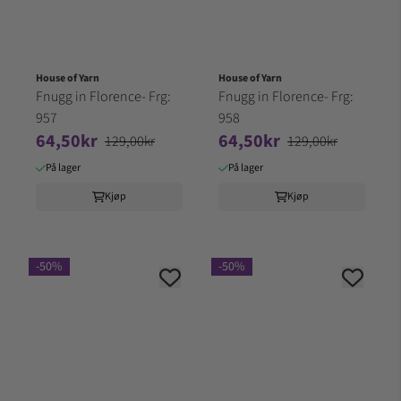
House of Yarn
House of Yarn
Fnugg in Florence- Frg:
Fnugg in Florence- Frg:
957
958
64,50kr
64,50kr
129,00kr
129,00kr
På lager
På lager
Kjøp
Kjøp
-50%
-50%