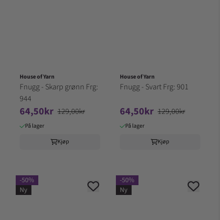
House of Yarn
House of Yarn
Fnugg - Skarp grønn Frg:
Fnugg - Svart Frg: 901
944
64,50kr
64,50kr
129,00kr
129,00kr
På lager
På lager
Kjøp
Kjøp
-50%
-50%
Ny
Ny