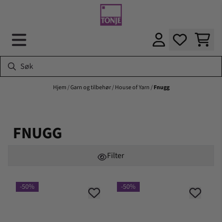
Hopp til innhold
Hjem
/
Garn og tilbehør
/
House of Yarn
/
Fnugg
FNUGG
Filter
-50%
-50%