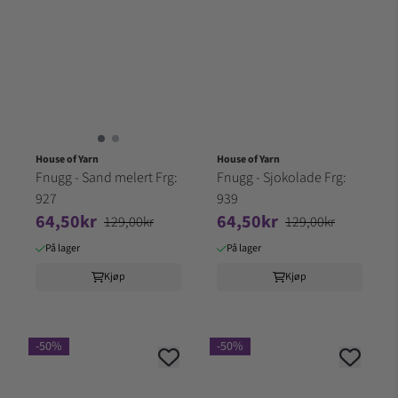
House of Yarn
House of Yarn
Fnugg - Sand melert Frg:
Fnugg - Sjokolade Frg:
927
939
64,50kr
64,50kr
129,00kr
129,00kr
På lager
På lager
Kjøp
Kjøp
-50%
-50%