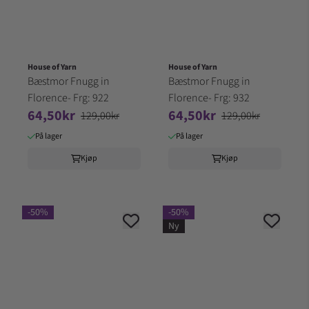
House of Yarn
House of Yarn
Bæstmor Fnugg in
Bæstmor Fnugg in
Florence- Frg: 922
Florence- Frg: 932
64,50kr
64,50kr
129,00kr
129,00kr
På lager
På lager
Kjøp
Kjøp
-50%
-50%
Ny