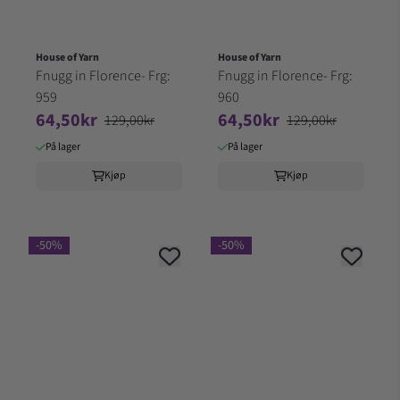
House of Yarn
House of Yarn
Fnugg in Florence- Frg:
Fnugg in Florence- Frg:
959
960
64,50kr
64,50kr
129,00kr
129,00kr
På lager
På lager
Kjøp
Kjøp
-50%
-50%