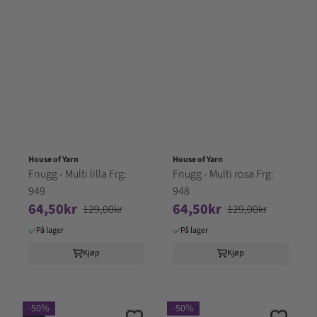
House of Yarn
House of Yarn
Fnugg - Multi lilla Frg:
Fnugg - Multi rosa Frg:
949
948
64,50kr
64,50kr
129,00kr
129,00kr
På lager
På lager
Kjøp
Kjøp
-50%
-50%