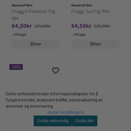
House of Yarn
House of Yarn
Fnugg in Florence- Frg:
Fnugg - Gul Frg: 943
964
64,50kr
64,50kr
129,00kr
129,00kr
På lager
På lager
Kjøp
Kjøp
-50%
Dette nettstedet bruker informasjonskapsler for å
fungere korrekt, analysere trafikk, personalisering av
annonser og annonsering.
Juster innstillingene
Godta nødvendig
Godta alle