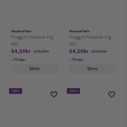
House of Yarn
House of Yarn
Fnugg in Florence- Frg:
Fnugg in Florence- Frg:
952
953
64,50kr
64,50kr
129,00kr
129,00kr
På lager
På lager
Kjøp
Kjøp
-50%
-50%