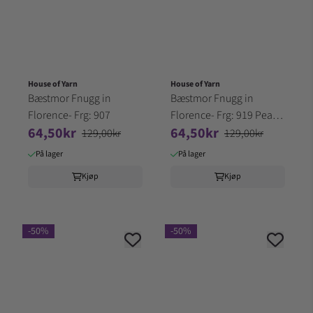
House of Yarn
House of Yarn
Bæstmor Fnugg in
Bæstmor Fnugg in
Florence- Frg: 907
Florence- Frg: 919 Pearl
64,50kr
64,50kr
Grey
129,00kr
129,00kr
På lager
På lager
Kjøp
Kjøp
-50%
-50%