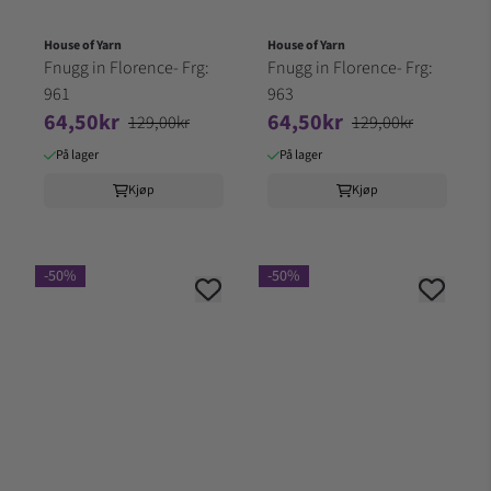
House of Yarn
House of Yarn
Fnugg in Florence- Frg:
Fnugg in Florence- Frg:
961
963
64,50kr
64,50kr
129,00kr
129,00kr
På lager
På lager
Kjøp
Kjøp
-50%
-50%