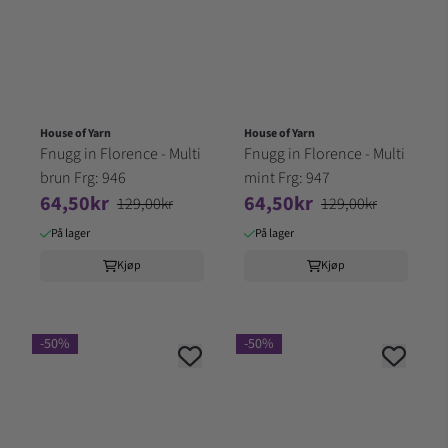
House of Yarn
House of Yarn
Fnugg in Florence - Multi
Fnugg in Florence - Multi
brun Frg: 946
mint Frg: 947
64,50kr
64,50kr
129,00kr
129,00kr
På lager
På lager
Kjøp
Kjøp
-50%
-50%