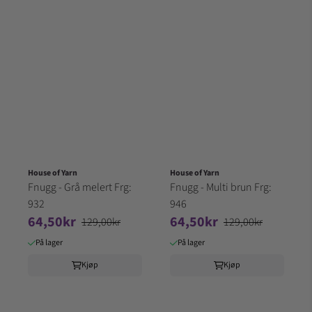
House of Yarn
House of Yarn
Fnugg - Grå melert Frg:
Fnugg - Multi brun Frg:
932
946
64,50kr
64,50kr
129,00kr
129,00kr
På lager
På lager
Kjøp
Kjøp