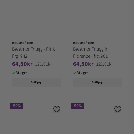
House of Yarn
House of Yarn
Bæstmor Fnugg - Pink
Bæstmor Fnugg in
Frg: 942
Florence - frg: 901
64,50kr
64,50kr
129,00kr
129,00kr
På lager
På lager
Kjøp
Kjøp
-50%
-50%