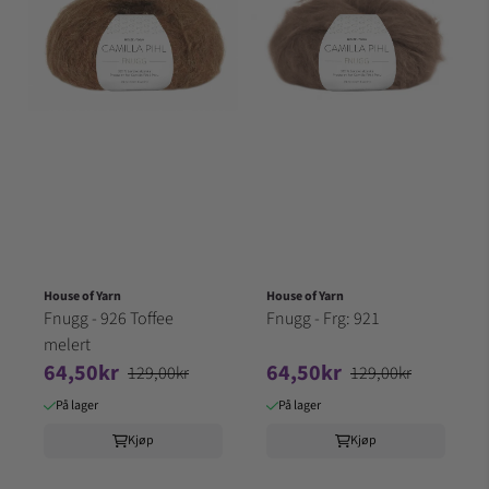
House of Yarn
House of Yarn
Fnugg - 926 Toffee
Fnugg - Frg: 921
melert
64,50kr
64,50kr
129,00kr
129,00kr
På lager
På lager
Kjøp
Kjøp