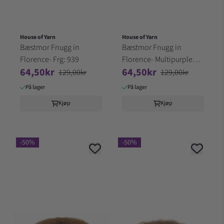
House of Yarn
House of Yarn
Bæstmor Fnugg in
Bæstmor Fnugg in
Florence- Frg: 939
Florence- Multipurple
64,50kr
64,50kr
Frg: 949
129,00kr
129,00kr
På lager
På lager
Kjøp
Kjøp
-50%
-50%