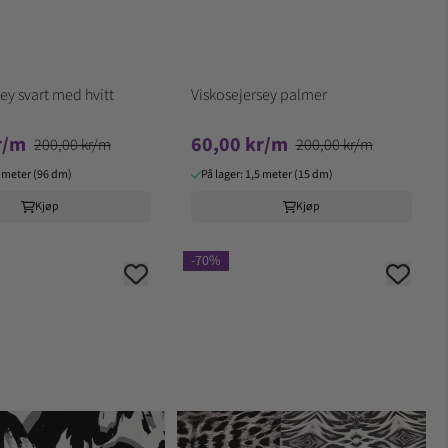
ey svart med hvitt
Viskosejersey palmer
r/m
60,00 kr/m
200,00 kr/m
200,00 kr/m
6 meter (96 dm)
På lager: 1,5 meter (15 dm)
Kjøp
Kjøp
-70%