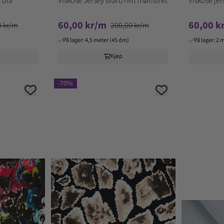
 blå
Viskose Jersey svart/hvit mønstret
Viskose jer
60,00 kr/m
60,00 k
0 kr/m
200,00 kr/m
På lager: 4,5 meter (45 dm)
På lager: 2 
Kjøp
-70%