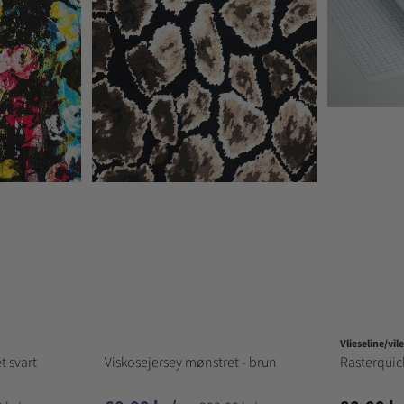
Vlieseline/vil
t svart
Viskosejersey mønstret - brun
Rasterquick