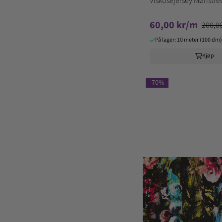
Viskosejersey Mønstret
60,00 kr/m
200,0
På lager: 10 meter (100 dm)
Kjøp
-70%