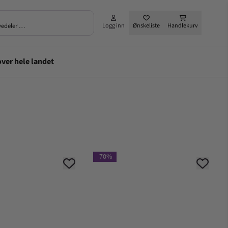
rvedeler …
Logg inn
Ønskeliste
Handlekurv
-70%