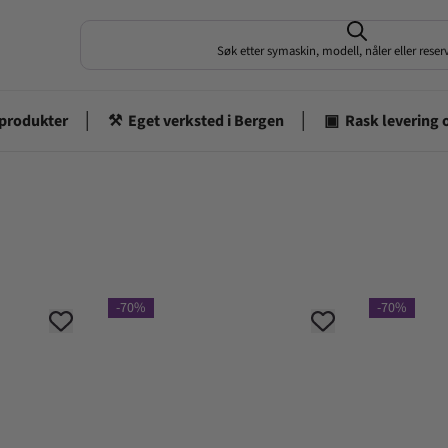
Søk etter symaskin, modell, nåler eller rese
-70%
-70%