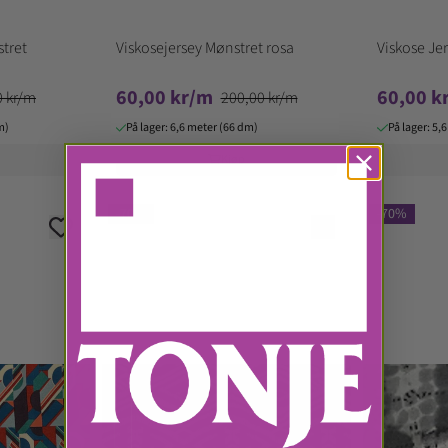
stret
Viskosejersey Mønstret rosa
Viskose Jer
60,00 kr/m
60,00 k
0 kr/m
200,00 kr/m
m)
På lager: 6,6 meter (66 dm)
På lager: 5,
Kjøp
-70%
-70%