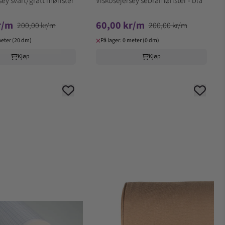
sey svart/grått mønster
Viskosejersey sebramønster - blå
r/m
60,00 kr/m
200,00 kr/m
200,00 kr/m
meter (20 dm)
På lager: 0 meter (0 dm)
Kjøp
Kjøp