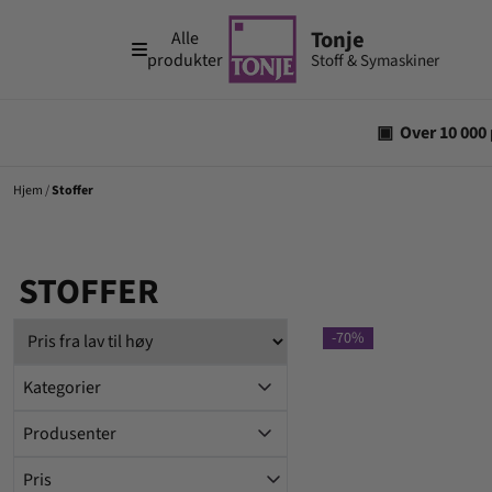
Hopp til innhold
Alle
produkter
Hjem
/
Stoffer
STOFFER
-70%
Kategorier
Produsenter
Pris