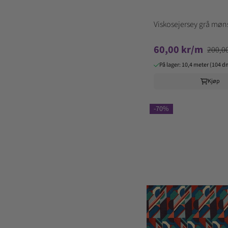
Viskosejersey grå møn
60,00 kr/m
200,0
På lager: 10,4 meter (104 d
Kjøp
-70%