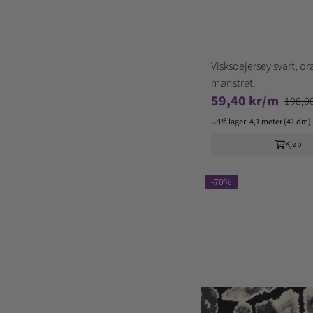
Visksoejersey svart, or
mønstret.
59,40 kr/m
198,0
På lager: 4,1 meter (41 dm)
Kjøp
-70%