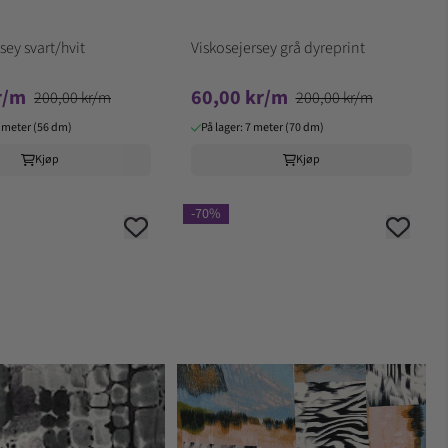
sey svart/hvit
Viskosejersey grå dyreprint
r/m
60,00 kr/m
200,00 kr/m
200,00 kr/m
6 meter (56 dm)
På lager: 7 meter (70 dm)
Kjøp
Kjøp
-70%