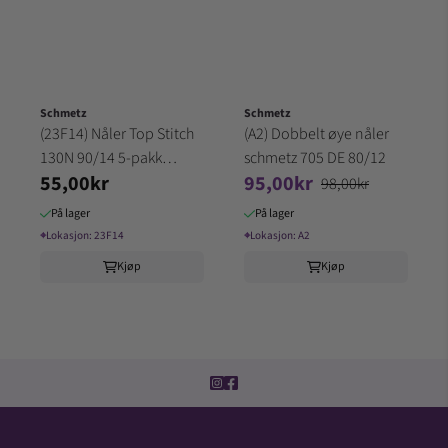
Schmetz
Schmetz
(23F14) Nåler Top Stitch
(A2) Dobbelt øye nåler
130N 90/14 5-pakk
schmetz 705 DE 80/12
55,00kr
95,00kr
SCHMETZ
98,00kr
På lager
På lager
⌖
Lokasjon:
23F14
⌖
Lokasjon:
A2
Kjøp
Kjøp