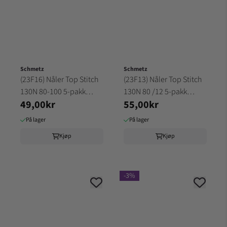
Schmetz
Schmetz
(23F16) Nåler Top Stitch
(23F13) Nåler Top Stitch
130N 80-100 5-pakk
130N 80 /12 5-pakk
49,00kr
55,00kr
SCHMETZ
SCHMETZ
På lager
På lager
Kjøp
Kjøp
-3%