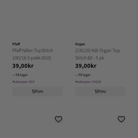
Pfaff
Organ
Pfaff Nåler TopStitch
(23G20) Nål Organ Top
100/16 5 pakk (A10)
Stitch 80 - 5 pk
39,00kr
39,00kr
På lager
På lager
⌖
Lokasjon:
A10
⌖
Lokasjon:
23G20
Kjøp
Kjøp