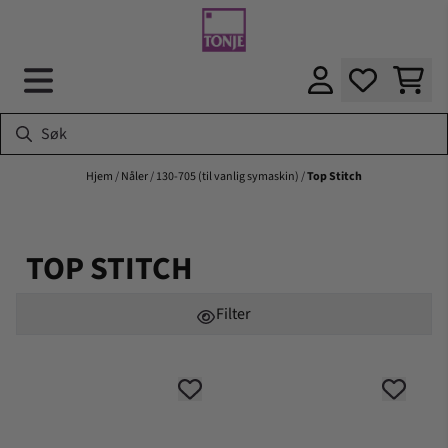
Hopp til innhold
Hjem
/
Nåler
/
130-705 (til vanlig symaskin)
/
Top Stitch
TOP STITCH
Filter