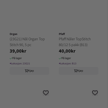
Organ
Pfaff
(23G21) Nål Organ Top
Pfaff Nåler TopStitch
Stitch 90, 5 pc
80/12 5 pakk (B13)
39,00kr
40,00kr
På lager
På lager
⌖
Lokasjon:
23G21
⌖
Lokasjon:
B13
Kjøp
Kjøp