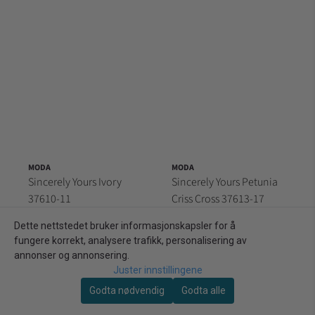
MODA
MODA
Sincerely Yours Ivory
Sincerely Yours Petunia
37610-11
Criss Cross 37613-17
239,00 kr/m
239,00 kr/m
Dette nettstedet bruker informasjonskapsler for å
På lager: 6,2 meter (62 dm)
På lager: 5,7 meter (57 dm)
fungere korrekt, analysere trafikk, personalisering av
annonser og annonsering.
Kjøp
Kjøp
Juster innstillingene
Godta nødvendig
Godta alle