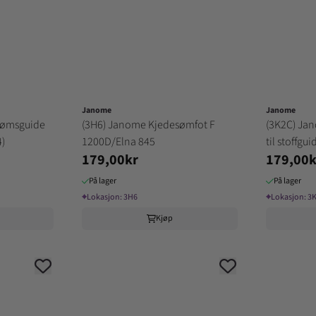
Janome
Janome
sømsguide
(3H6) Janome Kjedesømfot F
(3K2C) Jan
4)
1200D/Elna 845
til stoffgu
179,00kr
179,00k
På lager
På lager
⌖
Lokasjon:
3H6
⌖
Lokasjon:
3
Kjøp