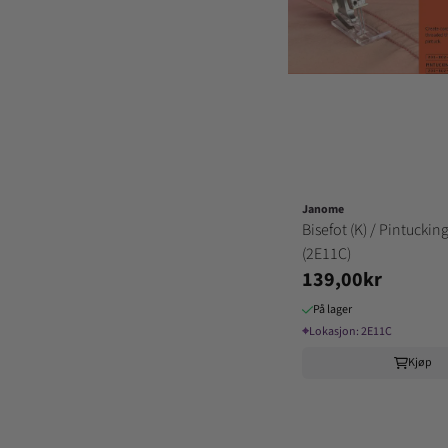
Janome
Bisefot (K) / Pintucking
(2E11C)
139,00kr
På lager
⌖
Lokasjon:
2E11C
Kjøp