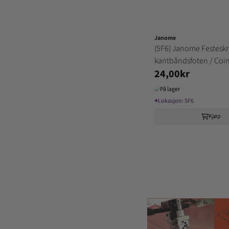
Janome
(5F6) Janome Festeskru
kantbåndsfoten / Coin
24,00kr
8(11
På lager
⌖
Lokasjon:
5F6
Kjøp