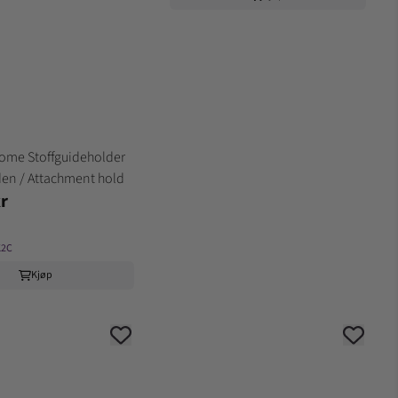
ome Stoffguideholder
iden / Attachment hold
r
K2C
Kjøp