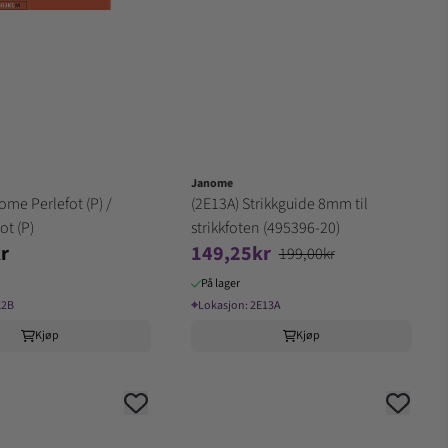
Janome
ome Perlefot (P) /
(2E13A) Strikkguide 8mm til
ot (P)
strikkfoten (495396-20)
r
149,25kr
199,00kr
På lager
K2B
⌖
Lokasjon:
2E13A
Kjøp
Kjøp