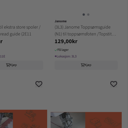
Janome
il ekstra store spoler /
(3L3) Janome Toppsømsguide
thread guide (2E11
(N1) til toppsømsfoten /Topstitch
r
129,00kr
gui
På lager
11E
⌖
Lokasjon:
3L3
Kjøp
Kjøp