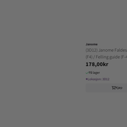
Janome
(3D12) Janome Falde
(F4) / Felling guide (F-
178,00kr
På lager
⌖
Lokasjon:
3D12
Kjøp