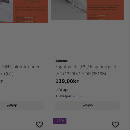
Janome
de (H1) blonde under
Fagottguide (F2) / Fagoting guide
en) (G1)
(F-2) 1200D/1100D (2E10B)
r
139,00kr
På lager
1
⌖
Lokasjon:
2E10B
Kjøp
Kjøp
-25%