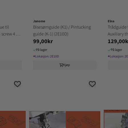
Janome
Elna
e til
Bisesømguide (K1) / Pintucking
Trådguide t
 screw 4 x
guide (K-1) (2E10D)
Auxiliary 
99,00kr
129,00k
På lager
På lager
⌖
Lokasjon:
2E10D
⌖
Lokasjon:
2E
Kjøp