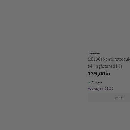
Janome
(2E13C) Kantbretteguid
tvillingfoten) (H-3)
139,00kr
På lager
⌖
Lokasjon:
2E13C
Kjøp