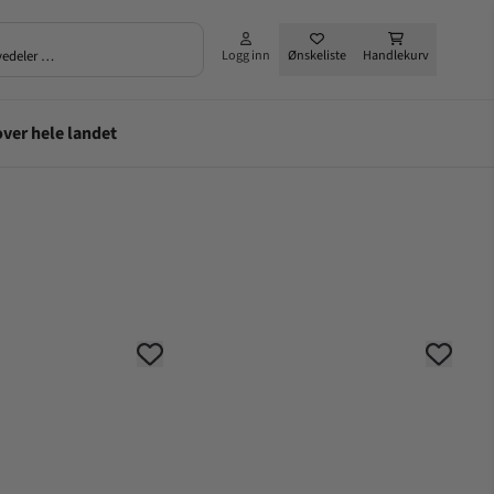
rvedeler …
Logg inn
Ønskeliste
Handlekurv