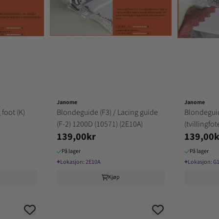
Janome
Janome
 foot (K)
Blondeguide (F3) / Lacing guide
Blondegui
(F-2) 1200D (10571) (2E10A)
(tvillingfot
139,00kr
139,00k
På lager
På lager
⌖
Lokasjon:
2E10A
⌖
Lokasjon:
G
Kjøp