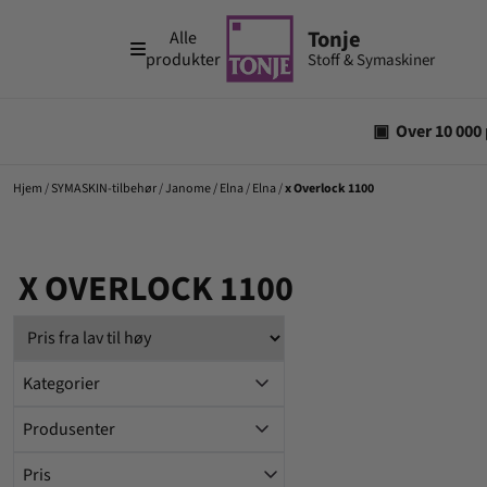
Hopp til innhold
Alle
produkter
Hjem
/
SYMASKIN-tilbehør
/
Janome / Elna
/
Elna
/
x Overlock 1100
X OVERLOCK 1100
Kategorier
Produsenter
Pris