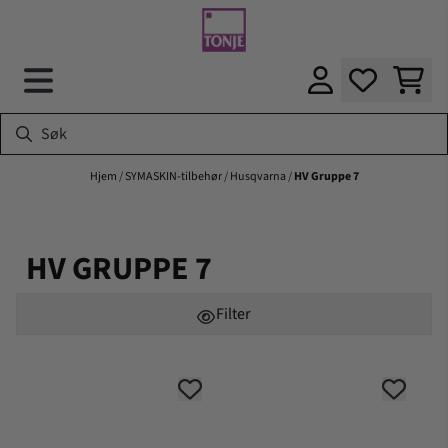
Hopp til innhold
Hjem
/
SYMASKIN-tilbehør
/
Husqvarna
/
HV Gruppe 7
HV GRUPPE 7
Filter