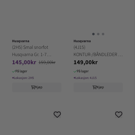
Husqvarna
Husqvarna
(2H5) Smal snorfot
(4J15)
Husqvarna Gr. 1-7
KONTUR-/BÅNDLEDER til
145,00kr
149,00kr
Piping/passporal
Konturfoten Husqvarna
159,00kr
På lager
På lager
⌖
Lokasjon:
2H5
⌖
Lokasjon:
4J15
Kjøp
Kjøp