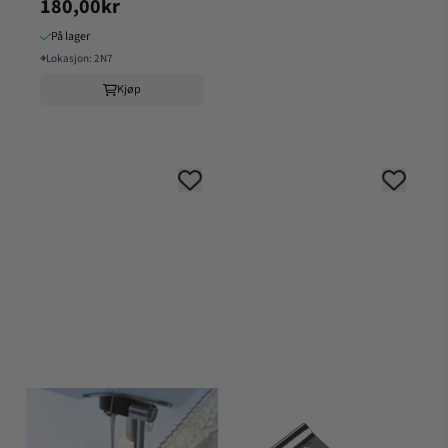
180,00kr
Husqvarna
På lager
⌖
Lokasjon:
2N7
Kjøp