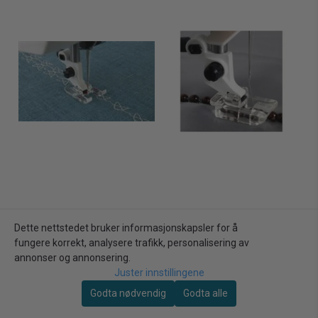
Dette nettstedet bruker informasjonskapsler for å
fungere korrekt, analysere trafikk, personalisering av
annonser og annonsering.
Husqvarna
Husqvarna
Juster innstillingene
(4i11) Husqvarna KLAR
(3H11) MINI PERLEFOT 4
Godta nødvendig
Godta alle
APPLIKASJONSFOT gr.1-7
MM Husqvarna
210,00kr
215,00kr