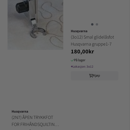
Husqvarna
(3o12) Smal glidelåsfot
Husqvarna gruppe1-7
180,00kr
På lager
⌖
Lokasjon:
3o12
Kjøp
Husqvarna
(2N7) ÅPEN TRYKKFOT
FOR FRIHÅNDSQUILTING