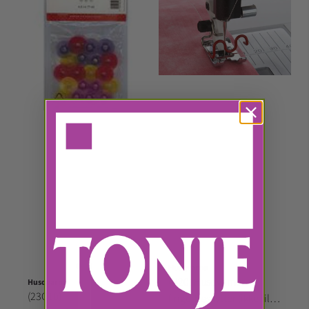
Husqvarna
(H20) Husqvarna
Husqvarna
(23C10)
fingerbeskytter (ikke til