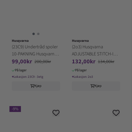
Husqvarna
Husqvarna
(23C9) Undertråd spoler
(2o3) Husqvarna
10-PAKNING Husqvarna
ADJUSTABLE STITCH-IN-
99,00kr
132,00kr
gruppe 5-6-7
DITCH FT HV BLISTER
200,00kr
134,00kr
GRP 1-9
På lager
På lager
⌖
Lokasjon:
23C9 - 3etg
⌖
Lokasjon:
2o3
Kjøp
Kjøp
-9%