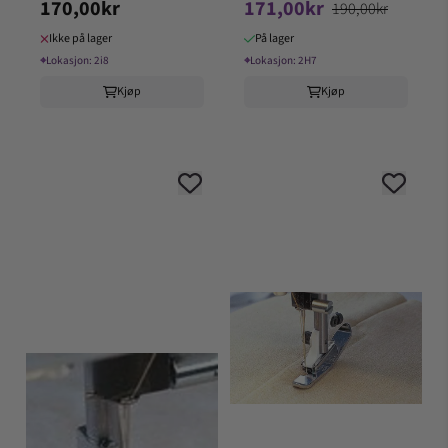
170,00kr
171,00kr
Gruppe 1-8
Husqvarna
190,00kr
Ikke på lager
På lager
⌖
Lokasjon:
2i8
⌖
Lokasjon:
2H7
Kjøp
Kjøp