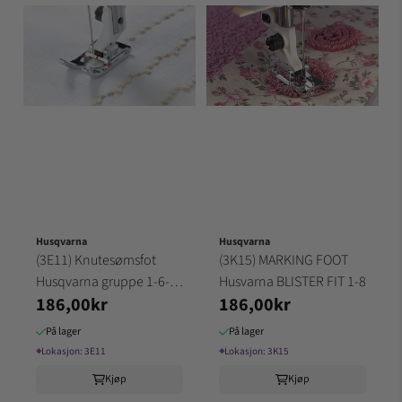
Husqvarna
Husqvarna
(3E11) Knutesømsfot
(3K15) MARKING FOOT
Husqvarna gruppe 1-6-7-
Husvarna BLISTER FIT 1-8
186,00kr
186,00kr
8
På lager
På lager
⌖
Lokasjon:
3E11
⌖
Lokasjon:
3K15
Kjøp
Kjøp