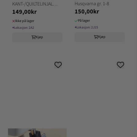
Husqvarna gr. 1-8
KANT-/QUILTELINJAL
150,00kr
149,00kr
Husqvarna gr. 5-6-7-8
På lager
Ikke på lager
⌖
Lokasjon:
2J15
⌖
Lokasjon:
2A2
Kjøp
Kjøp