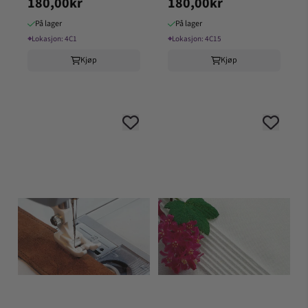
180,00kr
180,00kr
På lager
På lager
⌖
Lokasjon:
4C1
⌖
Lokasjon:
4C15
Kjøp
Kjøp