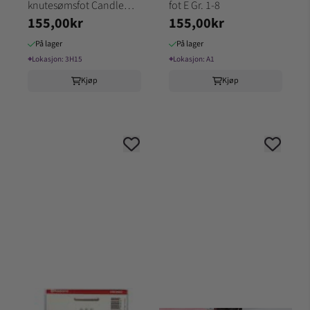
knutesømsfot Candle
fot E Gr. 1-8
155,00kr
155,00kr
wicking foot Gr 1,6,7
På lager
På lager
⌖
Lokasjon:
3H15
⌖
Lokasjon:
A1
Kjøp
Kjøp