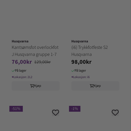
Husqvarna
Husqvarna
Kantsømsfot overlockfot
(i6) Trykkfotfeste S2
J Husqvarna gruppe 1-7
Husqvarna
76,00kr
98,00kr
129,00kr
På lager
På lager
⌖
Lokasjon:
2L2
⌖
Lokasjon:
i6
Kjøp
Kjøp
-51%
-1%