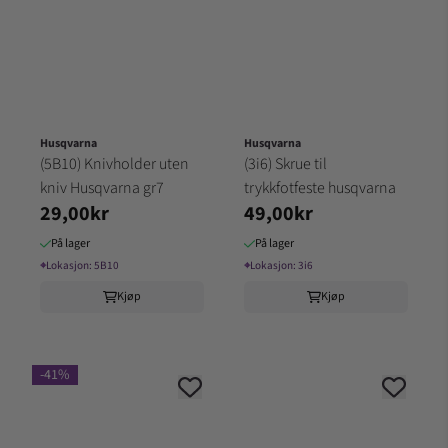
Husqvarna
Husqvarna
(5B10) Knivholder uten
(3i6) Skrue til
kniv Husqvarna gr7
trykkfotfeste husqvarna
29,00kr
49,00kr
På lager
På lager
⌖
Lokasjon:
5B10
⌖
Lokasjon:
3i6
Kjøp
Kjøp
-41%