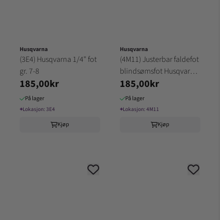
Husqvarna
Husqvarna
(3E4) Husqvarna 1/4" fot
(4M11) Justerbar faldefot
gr. 7-8
blindsømsfot Husqvarna
185,00kr
185,00kr
gr 1-7
På lager
På lager
⌖
Lokasjon:
3E4
⌖
Lokasjon:
4M11
Kjøp
Kjøp