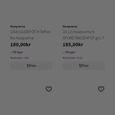
Husqvarna
Husqvarna
(2A3) GLIDEFOT H Teflon
(2L12) Husqvarna 9-
fot Husqvarna
SPORETBIESENFOT gr1-7
180,00kr
185,00kr
På lager
På lager
⌖
Lokasjon:
2A3
⌖
Lokasjon:
2L12
Kjøp
Kjøp