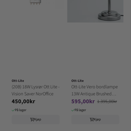
Ott-Lite
Ott-Lite
(20B) 18W Lysrør Ott Lite -
Ott-Lite Vero bordlampe
Vision Saver NorOffice
13W Antique Brushed
450,00kr
595,00kr
Nickel
1.395,00kr
På lager
På lager
Kjøp
Kjøp