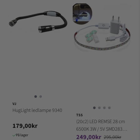
VJ
HugLight ledlampe 9340
TSS
(20c2) LED REMSE 28 cm
179,00kr
6500K 3W / 5V SMD2835,
På lager
249,00kr
60LEDs/M Ledning -
295,00kr