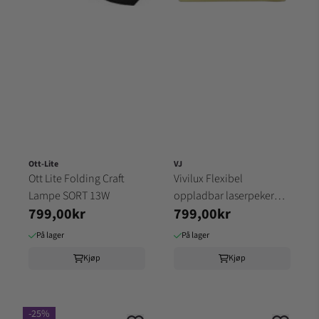
Ott-Lite
VJ
Ott Lite Folding Craft
Vivilux Flexibel
Lampe SORT 13W
oppladbar laserpeker
799,00kr
799,00kr
lampe
På lager
På lager
Kjøp
Kjøp
-25%