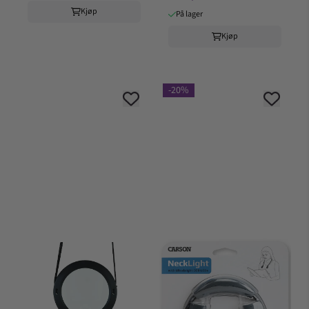
Kjøp
På lager
Kjøp
-20%