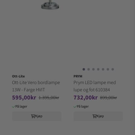
Ott-Lite
PRYM
Ott-Lite Vero bordlampe
Prym LED lampe med
13W - Farge HVIT
lupe og fot 610384
595,00kr
732,00kr
1.395,00kr
899,00kr
På lager
På lager
Kjøp
Kjøp