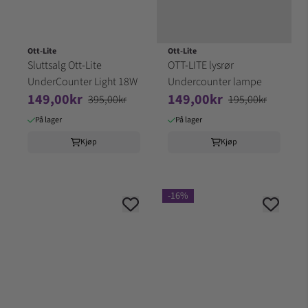
Ott-Lite
Ott-Lite
Sluttsalg Ott-Lite
OTT-LITE lysrør
UnderCounter Light 18W
Undercounter lampe
149,00kr
149,00kr
395,00kr
195,00kr
På lager
På lager
Kjøp
Kjøp
-16%