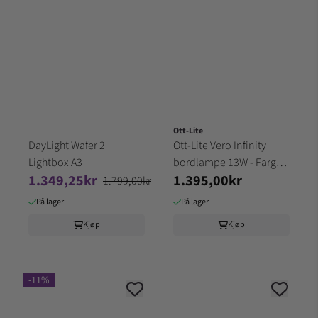
Ott-Lite
DayLight Wafer 2
Ott-Lite Vero Infinity
Lightbox A3
bordlampe 13W - Farge
1.349,25kr
1.395,00kr
SORT
1.799,00kr
På lager
På lager
Kjøp
Kjøp
-11%