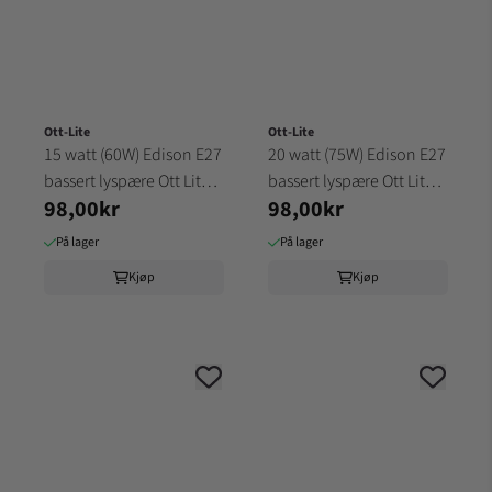
Ott-Lite
Ott-Lite
15 watt (60W) Edison E27
20 watt (75W) Edison E27
bassert lyspære Ott Lite
bassert lyspære Ott Lite
98,00kr
98,00kr
(32B3)
(34B4)
På lager
På lager
Kjøp
Kjøp