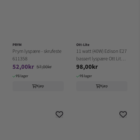
PRYM
Ott-Lite
Prym lyspære - skrufeste
11 watt (40W) Edison E27
611358
bassert lyspære Ott Lite
52,00kr
98,00kr
(30B5)
57,00kr
På lager
På lager
Kjøp
Kjøp