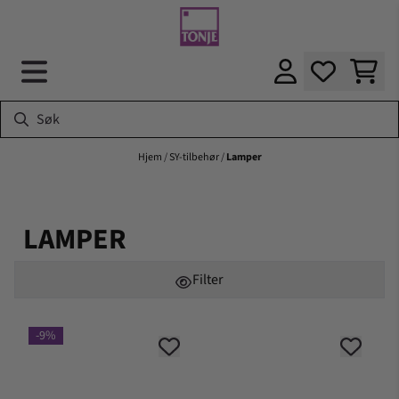
Hopp til innhold
Hjem
/
SY-tilbehør
/
Lamper
LAMPER
Filter
-9%