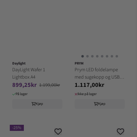
Daylight
PRYM
DayLight Wafer 1
Prym LED foldelampe
Lightbox A4
med sugekopp og USB
899,25kr
1.117,00kr
610381
1.199,00kr
På lager
Ikke på lager
Kjøp
Kjøp
-25%