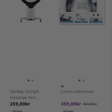
VJ
StarMag- Daylight
Carson nakkelampe
halslampe med
259,00kr
359,00kr
forstørrelsesglass LED
449,00kr
På lager
På lager