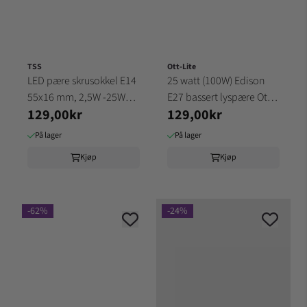
TSS
Ott-Lite
LED pære skrusokkel E14
25 watt (100W) Edison
55x16 mm, 2,5W -25W
E27 bassert lyspære Ott
129,00kr
129,00kr
240lm, 4000K frekven
Lite (36A4/36B4)
På lager
På lager
Kjøp
Kjøp
-62%
-24%