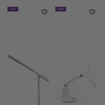
-57%
-19%