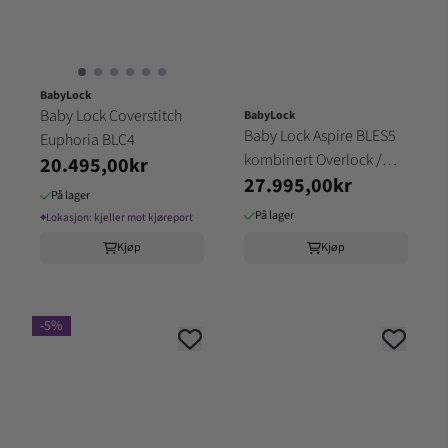
BabyLock
Baby Lock Coverstitch
BabyLock
Baby Lock Aspire BLES5
Euphoria BLC4
kombinert Overlock /
20.495,00kr
27.995,00kr
Coverstitch
På lager
På lager
⌖
Lokasjon:
kjeller mot kjøreport
Kjøp
Kjøp
-5%