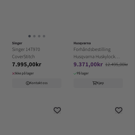
Singer
Husqvarna
Singer 14T970
Forhåndsbestilling
CoverStitch
Husqvarna Huskylock
7.995,00kr
9.371,00kr
S21 overlock
12.495,00kr
Ikke på lager
På lager
Kontakt oss
Kjøp