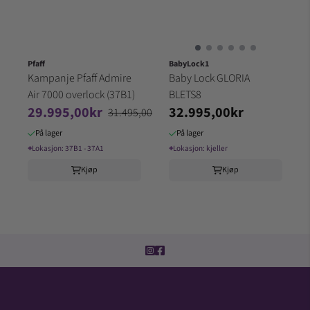
Pfaff
BabyLock1
Kampanje Pfaff Admire
Baby Lock GLORIA
Air 7000 overlock (37B1)
BLETS8
29.995,00kr
32.995,00kr
31.495,00kr
På lager
På lager
⌖
Lokasjon:
37B1 - 37A1
⌖
Lokasjon:
kjeller
Kjøp
Kjøp