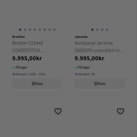
Brother
Janome
Brother CV3440
Kampanje Janome
COVERSTITCH
2000CPX coverstitch inkl.
9.995,00kr
9.995,00kr
(32A1/32B1)
Kantbåndsapparat
På lager
På lager
⌖
Lokasjon:
32B1 - 32A1
⌖
Lokasjon:
39
Kjøp
Kjøp