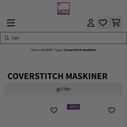
Hopp til innhold
Hjem
/
MASKIN - Type
/
Coverstitch maskiner
COVERSTITCH MASKINER
Filter
-25%