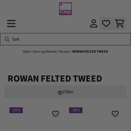
Hopp til innhold
Hjem
/
Garn og tilbehør
/
Rowan
/
ROWAN FELTED TWEED
ROWAN FELTED TWEED
Filter
-30%
-30%