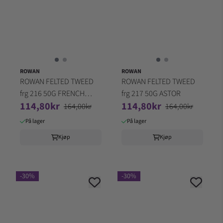
ROWAN
ROWAN
ROWAN FELTED TWEED
ROWAN FELTED TWEED
frg 216 50G FRENCH
frg 217 50G ASTOR
114,80kr
114,80kr
MUSTARD
164,00kr
164,00kr
På lager
På lager
Kjøp
Kjøp
-30%
-30%