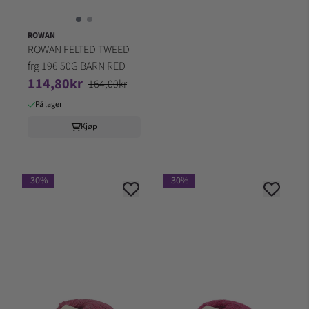
ROWAN
ROWAN FELTED TWEED
frg 196 50G BARN RED
114,80kr
164,00kr
På lager
Kjøp
-30%
-30%