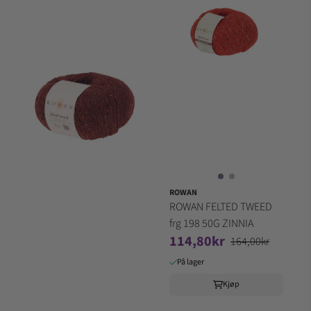
ROWAN
ROWAN FELTED TWEED
frg 198 50G ZINNIA
114,80kr
164,00kr
På lager
Kjøp