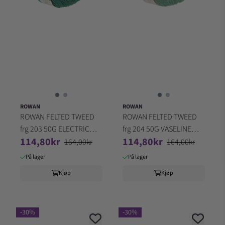
ROWAN
ROWAN
ROWAN FELTED TWEED
ROWAN FELTED TWEED
frg 203 50G ELECTRIC
frg 204 50G VASELINE
114,80kr
114,80kr
GREEN
GREEN
164,00kr
164,00kr
På lager
På lager
Kjøp
Kjøp
-30%
-30%