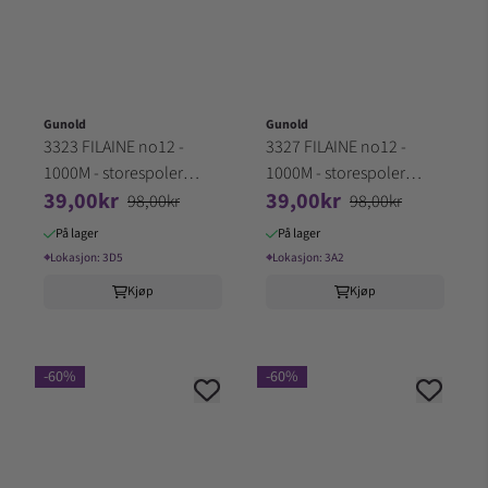
Gunold
Gunold
3323 FILAINE no12 -
3327 FILAINE no12 -
1000M - storespoler
1000M - storespoler
39,00kr
39,00kr
100% Akryl (3D5)
100% Akryl (3A2)
98,00kr
98,00kr
På lager
På lager
⌖
Lokasjon:
3D5
⌖
Lokasjon:
3A2
Kjøp
Kjøp
-60%
-60%