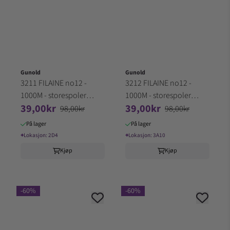
Gunold
Gunold
3211 FILAINE no12 -
3212 FILAINE no12 -
1000M - storespoler
1000M - storespoler
39,00kr
39,00kr
100% Akryl (2D4)
100% Akryl (3A10)
98,00kr
98,00kr
På lager
På lager
⌖
Lokasjon:
2D4
⌖
Lokasjon:
3A10
Kjøp
Kjøp
-60%
-60%