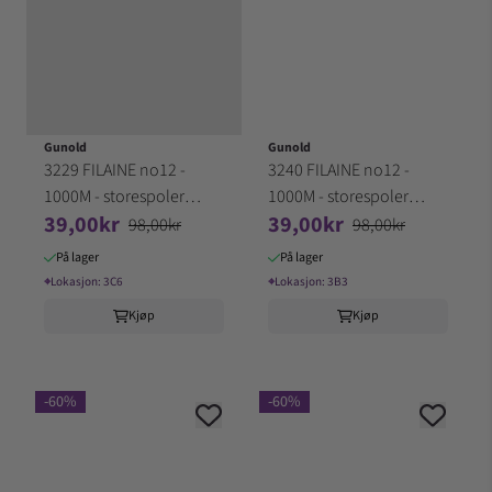
Gunold
Gunold
3229 FILAINE no12 -
3240 FILAINE no12 -
1000M - storespoler
1000M - storespoler
39,00kr
39,00kr
100% Akryl (3C6)
100% Akryl (3B3)
98,00kr
98,00kr
På lager
På lager
⌖
Lokasjon:
3C6
⌖
Lokasjon:
3B3
Kjøp
Kjøp
-60%
-60%