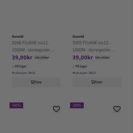
Gunold
Gunold
3266 FILAINE no12 -
3305 FILAINE no12 -
1000M - storespoler
1000M - storespoler
39,00kr
39,00kr
100% Akryl (3B16)
100% Akryl (3B10)
98,00kr
98,00kr
På lager
På lager
⌖
Lokasjon:
3B16
⌖
Lokasjon:
3B10
Kjøp
Kjøp
-60%
-60%