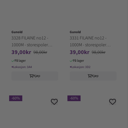
Gunold
Gunold
3328 FILAINE no12 -
3331 FILAINE no12 -
1000M - storespoler
1000M - storespoler
39,00kr
39,00kr
100% Akryl (3A4)
100% Akryl (3D2)
98,00kr
98,00kr
På lager
På lager
⌖
Lokasjon:
3A4
⌖
Lokasjon:
3D2
Kjøp
Kjøp
-60%
-60%