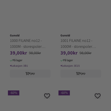
Gunold
Gunold
1000 FILAINE no12 -
1001 FILAINE no12 -
1000M - storespoler
1000M - storespoler
39,00kr
39,00kr
100% Akryl (3B1)
100% Akryl (3E15)
98,00kr
98,00kr
På lager
På lager
⌖
Lokasjon:
3B1
⌖
Lokasjon:
3E15
Kjøp
Kjøp
-60%
-60%