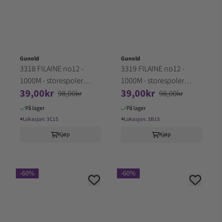
Gunold
Gunold
3318 FILAINE no12 -
3319 FILAINE no12 -
1000M - storespoler
1000M - storespoler
39,00kr
39,00kr
100% Akryl (3C15)
100% Akryl (3B15)
98,00kr
98,00kr
På lager
På lager
⌖
Lokasjon:
3C15
⌖
Lokasjon:
3B15
Kjøp
Kjøp
-60%
-60%