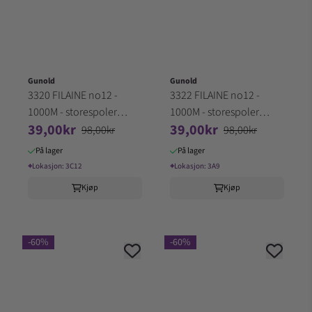
Gunold
Gunold
3320 FILAINE no12 -
3322 FILAINE no12 -
1000M - storespoler
1000M - storespoler
39,00kr
39,00kr
100% Akryl (3C12)
100% Akryl (3A9)
98,00kr
98,00kr
På lager
På lager
⌖
Lokasjon:
3C12
⌖
Lokasjon:
3A9
Kjøp
Kjøp
-60%
-60%