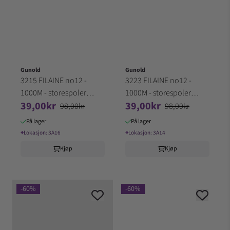
Gunold
Gunold
3215 FILAINE no12 -
3223 FILAINE no12 -
1000M - storespoler
1000M - storespoler
39,00kr
39,00kr
100% Akryl (3A16)
100% Akryl (3A14)
98,00kr
98,00kr
På lager
På lager
⌖
Lokasjon:
3A16
⌖
Lokasjon:
3A14
Kjøp
Kjøp
-60%
-60%