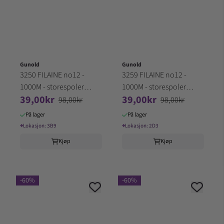
Gunold
Gunold
3250 FILAINE no12 -
3259 FILAINE no12 -
1000M - storespoler
1000M - storespoler
39,00kr
39,00kr
100% Akryl (3B9)
100% Akryl (2D3)
98,00kr
98,00kr
På lager
På lager
⌖
Lokasjon:
3B9
⌖
Lokasjon:
2D3
Kjøp
Kjøp
-60%
-60%