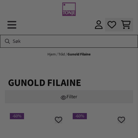
Hopp til innhold
Hjem
/
Tråd
/
Gunold Filaine
GUNOLD FILAINE
Filter
-60%
-60%