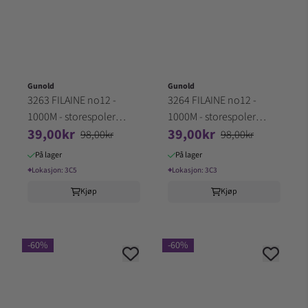
Gunold
Gunold
3263 FILAINE no12 -
3264 FILAINE no12 -
1000M - storespoler
1000M - storespoler
39,00kr
39,00kr
100% Akryl (3C5)
100% Akryl (3C3)
98,00kr
98,00kr
På lager
På lager
⌖
Lokasjon:
3C5
⌖
Lokasjon:
3C3
Kjøp
Kjøp
-60%
-60%