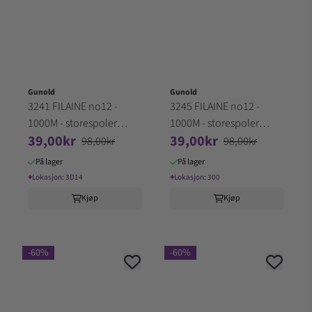
Gunold
Gunold
3241 FILAINE no12 -
3245 FILAINE no12 -
1000M - storespoler
1000M - storespoler
39,00kr
39,00kr
100% Akryl (3D14)
100% Akryl (3E2)
98,00kr
98,00kr
På lager
På lager
⌖
Lokasjon:
3D14
⌖
Lokasjon:
300
Kjøp
Kjøp
-60%
-60%