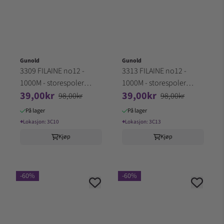
Gunold
Gunold
3309 FILAINE no12 -
3313 FILAINE no12 -
1000M - storespoler
1000M - storespoler
39,00kr
39,00kr
100% Akryl (3C10)
100% Akryl (3C13)
98,00kr
98,00kr
På lager
På lager
⌖
Lokasjon:
3C10
⌖
Lokasjon:
3C13
Kjøp
Kjøp
-60%
-60%