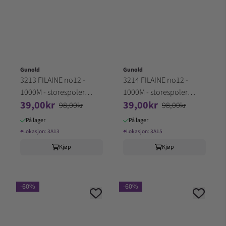
Gunold
Gunold
3213 FILAINE no12 -
3214 FILAINE no12 -
1000M - storespoler
1000M - storespoler
39,00kr
39,00kr
100% Akryl (3A13)
100% Akryl (3A15)
98,00kr
98,00kr
På lager
På lager
⌖
Lokasjon:
3A13
⌖
Lokasjon:
3A15
Kjøp
Kjøp
-60%
-60%