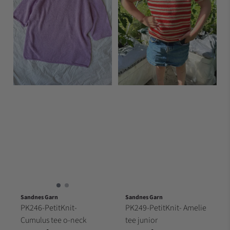
Sandnes Garn
Sandnes Garn
PK246-PetitKnit-
PK249-PetitKnit- Amelie
Cumulus tee o-neck
tee junior