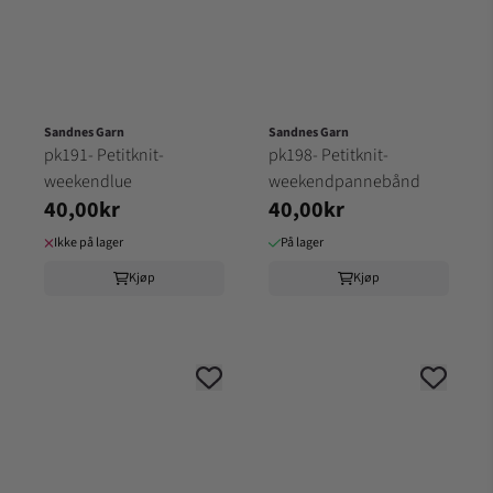
Sandnes Garn
Sandnes Garn
pk191- Petitknit-
pk198- Petitknit-
weekendlue
weekendpannebånd
40,00kr
40,00kr
Ikke på lager
På lager
Kjøp
Kjøp