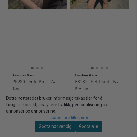
Sandnes Garn
Sandnes Garn
PK280 - Petit Knit - Wave
PK282 - Petit Knit - Ivy
Tee
Blouse
79,00kr
79,00kr
Dette nettstedet bruker informasjonskapsler for å
fungere korrekt, analysere trafikk, personalisering av
På lager
På lager
annonser og annonsering.
Kjøp
Kjøp
Juster innstillingene
Godta nødvendig
Godta alle