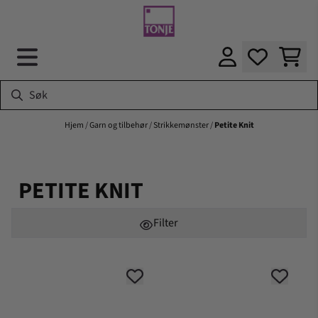
Hopp til innhold
Hjem
/
Garn og tilbehør
/
Strikkemønster
/
Petite Knit
PETITE KNIT
Filter