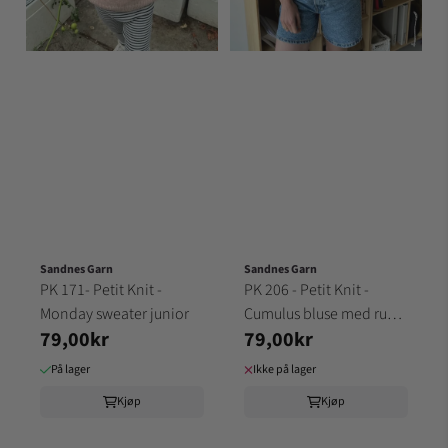
Sandnes Garn
Sandnes Garn
PK 171- Petit Knit -
PK 206 - Petit Knit -
Monday sweater junior
Cumulus bluse med rund
79,00kr
79,00kr
hals
På lager
Ikke på lager
Kjøp
Kjøp