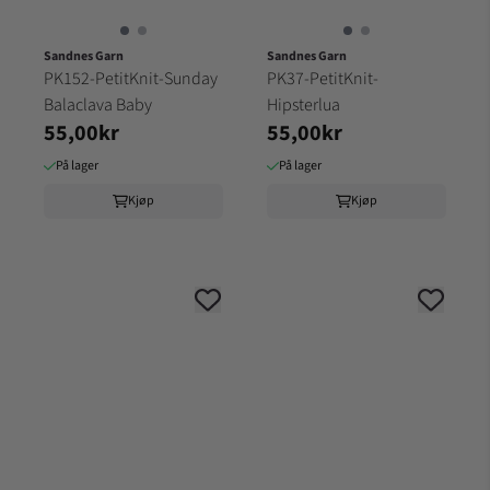
Sandnes Garn
Sandnes Garn
PK152-PetitKnit-Sunday
PK37-PetitKnit-
Balaclava Baby
Hipsterlua
55,00kr
55,00kr
På lager
På lager
Kjøp
Kjøp