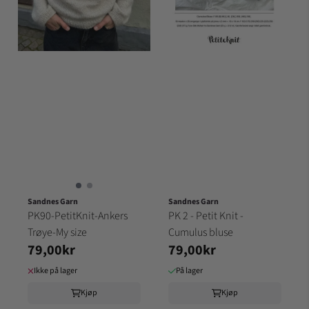
Sandnes Garn
Sandnes Garn
PK90-PetitKnit-Ankers
PK 2 - Petit Knit -
Trøye-My size
Cumulus bluse
79,00kr
79,00kr
Ikke på lager
På lager
Kjøp
Kjøp