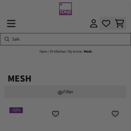
Hopp til innhold
Hjem
/
SY-tilbehør
/
By Annie
/
Mesh
MESH
Filter
-10%