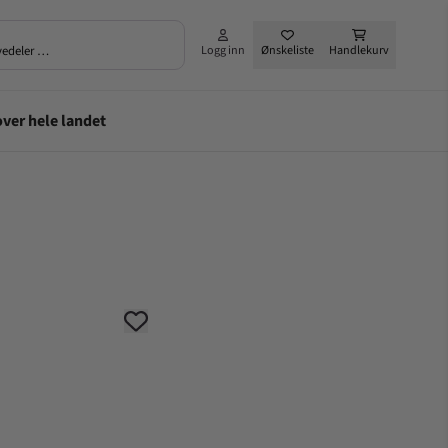
rvedeler …
Logg inn
Ønskeliste
Handlekurv