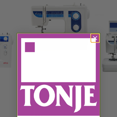
Elna
Elna 340 eXplore symaskin
5.995,00kr