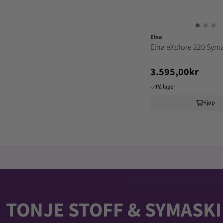
Elna
Elna eXplore 220 Sym
3.595,00kr
På lager
Kjøp
TONJE STOFF & SYMASKI