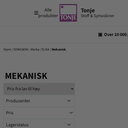
Hopp til innhold
Alle
produkter
Hjem
/
SYMASKIN - Merke
/
ELNA
/
Mekanisk
MEKANISK
Produsenter
Pris
Lagerstatus