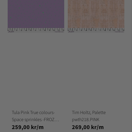
Tula Pink True colours-
Tim Holtz, Palette
Space sprinkles -FROZEN
pwth218.PINK
259,00 kr/m
269,00 kr/m
BERRY