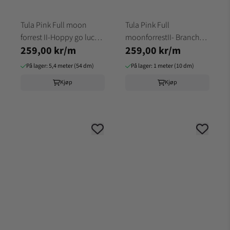
Tula Pink Full moon
Tula Pink Full
forrest II-Hoppy go lucky-
moonforrestII- Branch
259,00 kr/m
259,00 kr/m
BLOSSOM
manager-STARLIGHT
På lager: 5,4 meter (54 dm)
På lager: 1 meter (10 dm)
Kjøp
Kjøp