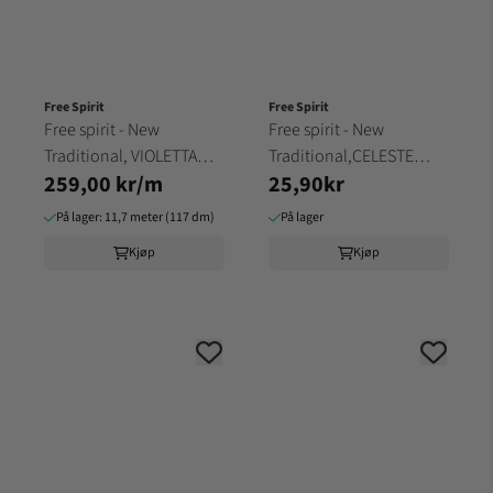
Free Spirit
Free Spirit
Free spirit - New
Free spirit - New
Traditional, VIOLETTA
Traditional,CELESTE
259,00 kr/m
25,90kr
LAVENDER
WHITE
På lager: 11,7 meter (117 dm)
På lager
Kjøp
Kjøp