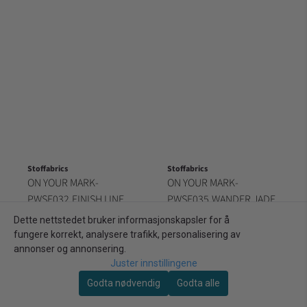
Stoffabrics
Stoffabrics
ON YOUR MARK-
ON YOUR MARK-
PWSE032.FINISH LINE
PWSE035.WANDER JADE
275,00 kr/m
275,00 kr/m
SAGE
Dette nettstedet bruker informasjonskapsler for å
fungere korrekt, analysere trafikk, personalisering av
På lager: 13,5 meter (135 dm)
På lager: 13,5 meter (135 dm)
annonser og annonsering.
Kjøp
Kjøp
Juster innstillingene
Godta nødvendig
Godta alle