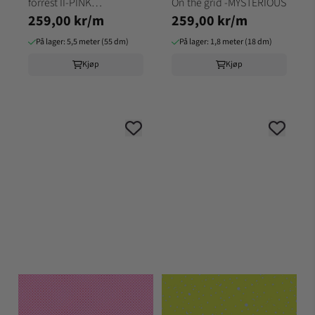
forrest II-PINK
On the grid -MYSTERIOUS
259,00 kr/m
259,00 kr/m
LEMONADE
På lager: 5,5 meter (55 dm)
På lager: 1,8 meter (18 dm)
Kjøp
Kjøp