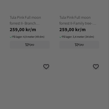
Tula Pink Full moon
Tula Pink Full moon
forrest II- Branch
forrest II-Family tree-
259,00 kr/m
259,00 kr/m
manager-BLOSSOM
HONEY
På lager: 4,9 meter (49 dm)
På lager: 3,4 meter (34 dm)
Kjøp
Kjøp