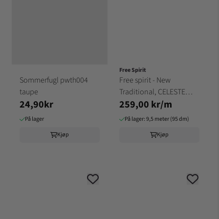
Free Spirit
Sommerfugl pwth004
Free spirit - New
taupe
Traditional, CELESTE
24,90kr
259,00 kr/m
ROSE
På lager
På lager: 9,5 meter (95 dm)
Kjøp
Kjøp