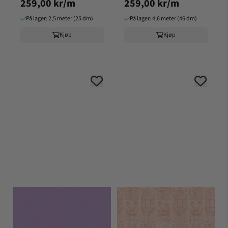
259,00 kr/m
259,00 kr/m
BUBBLEGUM
LIGHTNING BUG
På lager: 2,5 meter (25 dm)
På lager: 4,6 meter (46 dm)
Kjøp
Kjøp