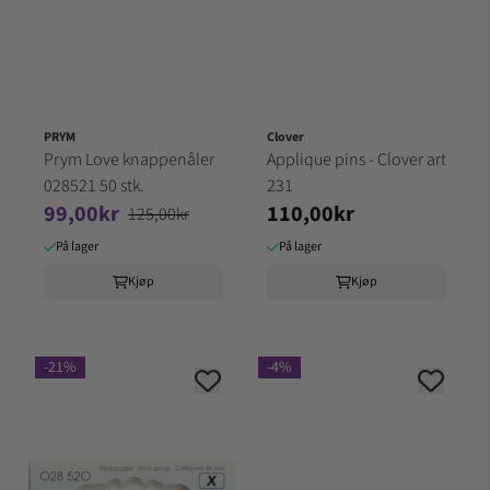
PRYM
Clover
Prym Love knappenåler
Applique pins - Clover art
028521 50 stk.
231
99,00kr
110,00kr
125,00kr
På lager
På lager
Kjøp
Kjøp
-21%
-4%