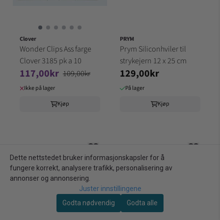
Clover
PRYM
Wonder Clips Ass farge
Prym Siliconhviler til
Clover 3185 pk a 10
strykejern 12 x 25 cm
117,00kr
129,00kr
109,00kr
Ikke på lager
På lager
Kjøp
Kjøp
Dette nettstedet bruker informasjonskapsler for å
fungere korrekt, analysere trafikk, personalisering av
annonser og annonsering.
Juster innstillingene
Godta nødvendig
Godta alle