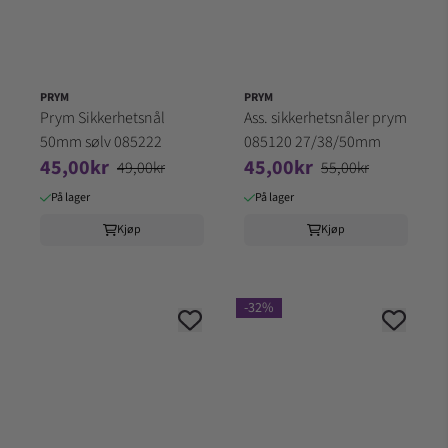
PRYM
PRYM
Prym Sikkerhetsnål
Ass. sikkerhetsnåler prym
50mm sølv 085222
085120 27/38/50mm
45,00kr
45,00kr
49,00kr
55,00kr
På lager
På lager
Kjøp
Kjøp
-32%