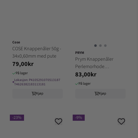
Cose
COSE Knappenåler 50g -
PRYM
34x0,60mm med pute
Prym Knappenåler
79,00kr
Perlemorhode
83,00kr
40x0,58mm 10g 28625
På lager
Lokasjon:
P4105291070513187
⌖
På lager
T4626382183113181
Kjøp
Kjøp
-23%
-9%