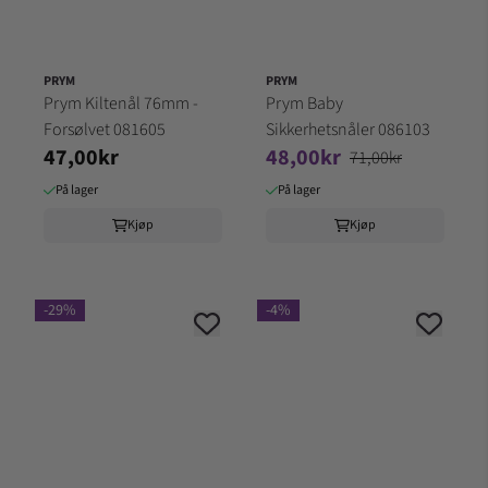
PRYM
PRYM
Prym Kiltenål 76mm -
Prym Baby
Forsølvet 081605
Sikkerhetsnåler 086103
47,00kr
48,00kr
71,00kr
På lager
På lager
Kjøp
Kjøp
-29%
-4%