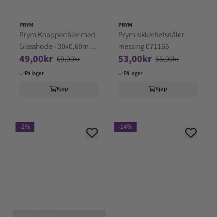
PRYM
PRYM
Prym Knappenåler med
Prym sikkerhetsnåler
Glasshode - 30x0,60mm
messing 071165
49,00kr
53,00kr
10g 029265
69,00kr
55,00kr
På lager
På lager
Kjøp
Kjøp
-2%
-14%