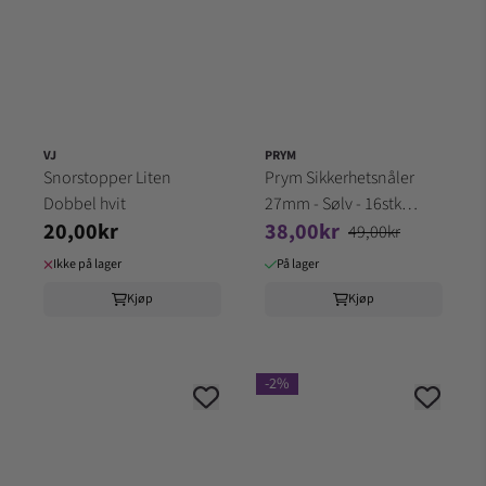
VJ
PRYM
Snorstopper Liten
Prym Sikkerhetsnåler
Dobbel hvit
27mm - Sølv - 16stk
20,00kr
38,00kr
85441
49,00kr
Ikke på lager
På lager
Kjøp
Kjøp
-2%