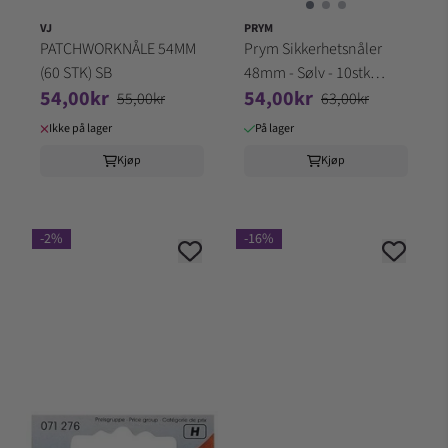
VJ
PRYM
PATCHWORKNÅLE 54MM
Prym Sikkerhetsnåler
(60 STK) SB
48mm - Sølv - 10stk
54,00kr
54,00kr
089184
55,00kr
63,00kr
Ikke på lager
På lager
Kjøp
Kjøp
-2%
-16%