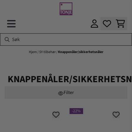
Hopp til innhold
Hjem
/
SY-tilbehør
/
Knappenåler/sikkerhetsnåler
KNAPPENÅLER/SIKKERHETSN
Filter
-22%