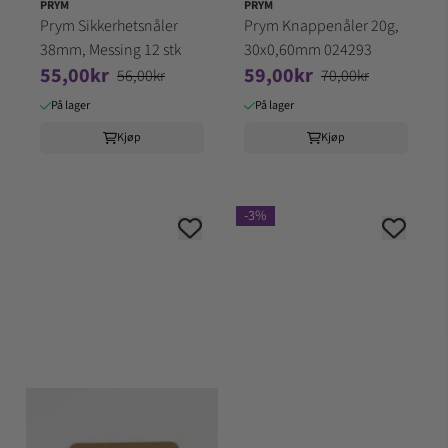
PRYM
PRYM
Prym Sikkerhetsnåler
Prym Knappenåler 20g,
38mm, Messing 12 stk
30x0,60mm 024293
55,00kr
59,00kr
56,00kr
70,00kr
På lager
På lager
Kjøp
Kjøp
-3%