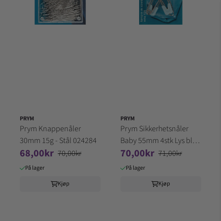
PRYM
PRYM
Prym Knappenåler
Prym Sikkerhetsnåler
30mm 15g - Stål 024284
Baby 55mm 4stk Lys blå
68,00kr
70,00kr
086101
70,00kr
71,00kr
På lager
På lager
Kjøp
Kjøp