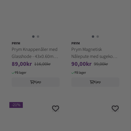
PRYM
PRYM
Prym Knappenåler med
Prym Magnetisk
Glasshode - 43x0.60mm
Nålepute med sugekopp
89,00kr
90,00kr
20g 029153
- Katt 610274
116,00kr
99,00kr
På lager
På lager
Kjøp
Kjøp
-21%