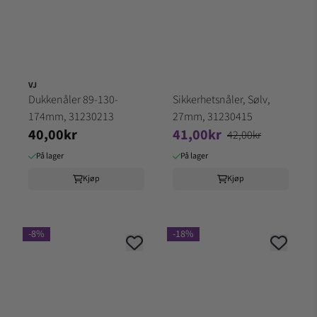
VJ
Dukkenåler 89-130-
Sikkerhetsnåler, Sølv,
174mm, 31230213
27mm, 31230415
40,00kr
41,00kr
42,00kr
På lager
På lager
Kjøp
Kjøp
-8%
-18%