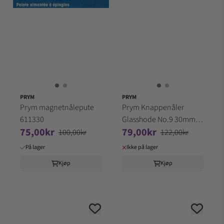
PRYM
PRYM
Prym magnetnålepute
Prym Knappenåler
611330
Glasshode No.9 30mm
75,00kr
79,00kr
20g - Ass. farger 029217
100,00kr
122,00kr
På lager
Ikke på lager
Kjøp
Kjøp