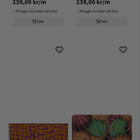
239,00 kr/m
239,00 kr/m
SCGP142.GRAPE
På lager: 8,5 meter (85 dm)
På lager: 9 meter (90 dm)
Kjøp
Kjøp