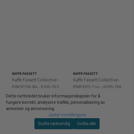
KAFFE FASSETT
KAFFE FASSETT
Kaffe Fassett Collective -
Kaffe Fassett Collective -
PWGP190.Re - 8200-763
PWPJ055.Con - 8200-768
259,00 kr/m
259,00 kr/m
Dette nettstedet bruker informasjonskapsler for å
fungere korrekt, analysere trafikk, personalisering av
På lager: 5,3 meter (53 dm)
På lager: 8,4 meter (84 dm)
annonser og annonsering.
Kjøp
Kjøp
Juster innstillingene
Godta nødvendig
Godta alle