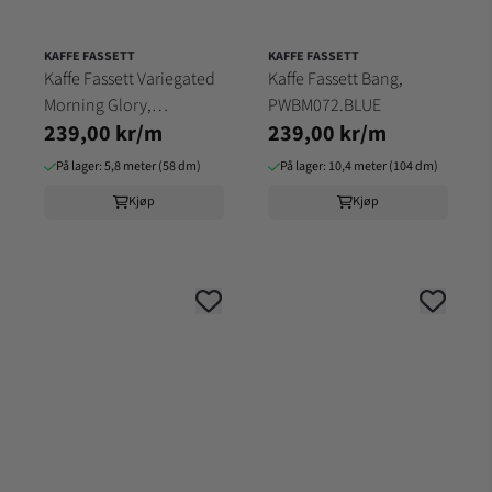
KAFFE FASSETT
KAFFE FASSETT
Kaffe Fassett Variegated
Kaffe Fassett Bang,
Morning Glory,
PWBM072.BLUE
239,00 kr/m
239,00 kr/m
PWPJ098.BLUE
På lager: 5,8 meter (58 dm)
På lager: 10,4 meter (104 dm)
Kjøp
Kjøp