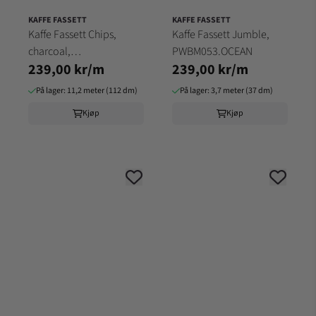
KAFFE FASSETT
KAFFE FASSETT
Kaffe Fassett Chips,
Kaffe Fassett Jumble,
charcoal,
PWBM053.OCEAN
239,00 kr/m
239,00 kr/m
PWBM073.CHAR
På lager: 11,2 meter (112 dm)
På lager: 3,7 meter (37 dm)
Kjøp
Kjøp