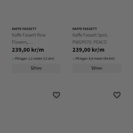
KAFFE FASSETT
KAFFE FASSETT
Kaffe Fassett Row
Kaffe Fassett Spot,
Flowers,
PWGP070. PEACO
239,00 kr/m
239,00 kr/m
PWGP169.DARKX
På lager: 1,1 meter (11 dm)
På lager: 8,4 meter (84 dm)
Kjøp
Kjøp