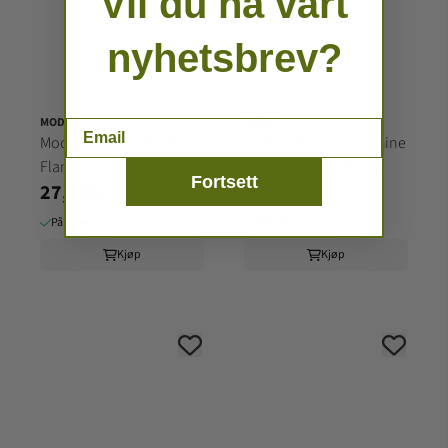
Vil du ha vårt
nyhetsbrev?
MODA
MODA
Email
Moda - Sherbet Sunshine
Moda - Sherbet Sunshine
Flannel, Corey Yoder
Flannel, Corey Yoder
Fortsett
27,90kr
27,90kr
På lager
På lager
Kjøp
Kjøp