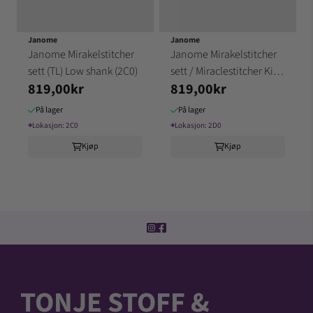
Janome
Janome
Janome Mirakelstitcher
Janome Mirakelstitcher
sett (TL) Low shank (2C0)
sett / Miraclestitcher Kit
819,00kr
819,00kr
(high shank) (
På lager
På lager
⌖
Lokasjon:
2C0
⌖
Lokasjon:
2D0
Kjøp
Kjøp
TONJE STOFF &