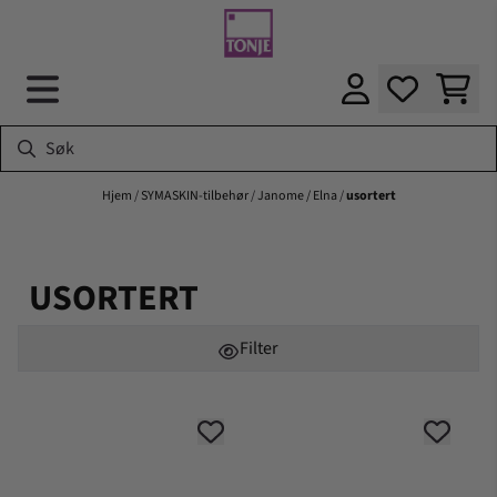
Hopp til innhold
Hjem
/
SYMASKIN-tilbehør
/
Janome / Elna
/
usortert
USORTERT
Filter