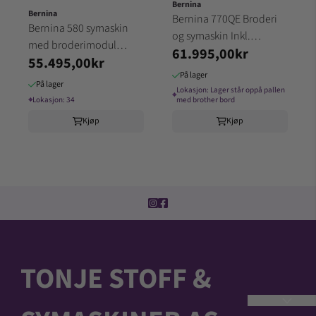
Bernina
Bernina
Bernina 770QE Broderi
Bernina 580 symaskin
og symaskin Inkl.
med broderimodul
61.995,00kr
broderimodul (ikke Plus)
55.495,00kr
6mnd garanti
6mnd Garanti
På lager
På lager
Lokasjon:
Lager står oppå pallen
⌖
⌖
Lokasjon:
34
med brother bord
Kjøp
Kjøp
TONJE STOFF &