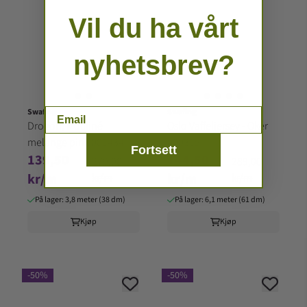
Vil du ha vårt
nyhetsbrev?
Email
Swafing
Swafing
Drogon, Mouliné
Oslo Vaffeljersey - Oker
melange pink 001434
000315
Fortsett
139,50
144,50
279,00
289,00
kr/m
kr/m
kr/m
kr/m
På lager: 3,8 meter (38 dm)
På lager: 6,1 meter (61 dm)
Kjøp
Kjøp
-50%
-50%