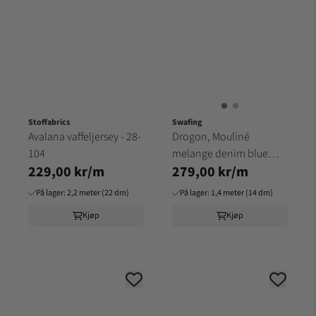
Stoffabrics
Swafing
Avalana vaffeljersey - 28-
Drogon, Mouliné
104
melange denim blue
229,00 kr/m
279,00 kr/m
001744
På lager: 2,2 meter (22 dm)
På lager: 1,4 meter (14 dm)
Kjøp
Kjøp