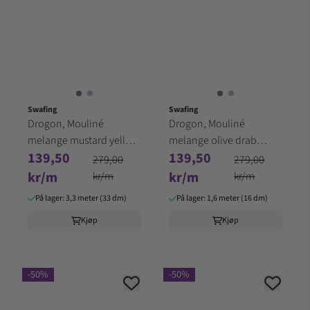
Swafing
Swafing
Drogon, Mouliné
Drogon, Mouliné
melange mustard yellow
melange olive drab
139,50
139,50
001313
001762
279,00
279,00
kr/m
kr/m
kr/m
kr/m
På lager: 3,3 meter (33 dm)
På lager: 1,6 meter (16 dm)
Kjøp
Kjøp
-50%
-50%