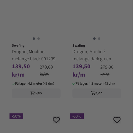
Swafing
Swafing
Drogon, Mouliné
Drogon, Mouliné
melange black 001299
melange dark green
139,50
139,50
001565
279,00
279,00
kr/m
kr/m
kr/m
kr/m
På lager: 4,8 meter (48 dm)
På lager: 4,3 meter (43 dm)
Kjøp
Kjøp
-50%
-50%