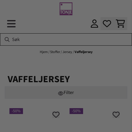
Hopp til innhold
Hjem
/
Stoffer
/
Jersey
/
Vaffeljersey
VAFFELJERSEY
Filter
-50%
-50%