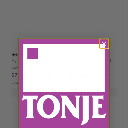
Myboshi
Myboshi
Myboshi Mysocks Pixel
Myboshi Mysocks Pixel
Sokkegarn 150g - Copper
Sokkegarn 150g - Otis
179,00kr
179,00kr
188,00kr
188,00kr
På lager
På lager
Kjøp
Kjøp