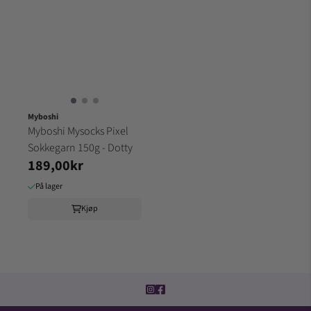
Myboshi
Myboshi Mysocks Pixel
Sokkegarn 150g - Dotty
189,00kr
På lager
Kjøp