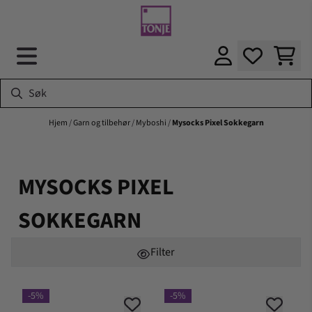
Hopp til innhold
Hjem
/
Garn og tilbehør
/
Myboshi
/
Mysocks Pixel Sokkegarn
MYSOCKS PIXEL
SOKKEGARN
Filter
-5%
-5%