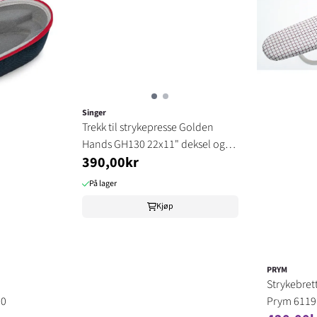
Singer
Trekk til strykepresse Golden
Hands GH130 22x11" deksel og
390,00kr
putes
På lager
Kjøp
PRYM
Strykebrett
00
Prym 6119