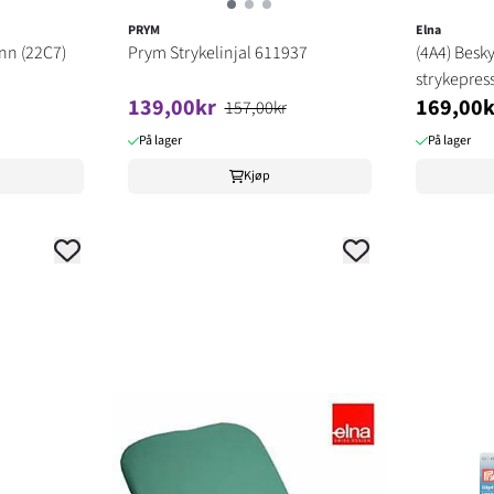
PRYM
Elna
ønn (22C7)
Prym Strykelinjal 611937
(4A4) Besk
strykepres
139,00kr
169,00k
157,00kr
På lager
På lager
Kjøp