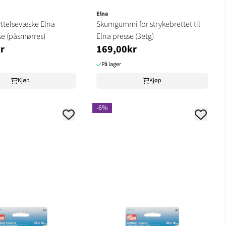
Elna
yttelsevæske Elna
Skumgummi for strykebrettet til
se (påsmørres)
Elna presse (3etg)
r
169,00kr
På lager
Kjøp
Kjøp
-6%