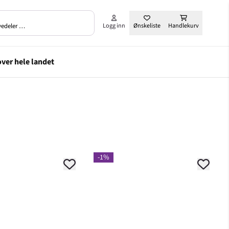
rvedeler …
Logg inn
Ønskeliste
Handlekurv
-1%