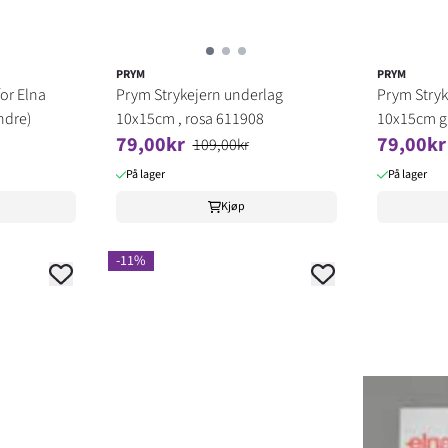
PRYM
PRYM
for Elna
Prym Strykejern underlag
Prym Stryk
ndre)
10x15cm , rosa 611908
10x15cm g
79,00kr
79,00kr
109,00kr
På lager
På lager
Kjøp
-11%