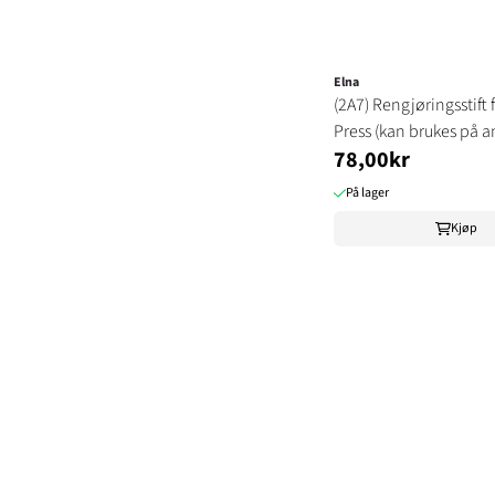
Elna
(2A7) Rengjøringsstift 
Press (kan brukes på a
78,00kr
På lager
Kjøp