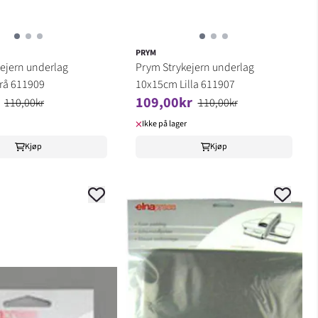
PRYM
ejern underlag
Prym Strykejern underlag
rå 611909
10x15cm Lilla 611907
109,00kr
110,00kr
110,00kr
Ikke på lager
Kjøp
Kjøp