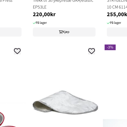
a Press
Trekk til Strykepresse GRÅ/elastic
STRYGELIN
EP53LE
10 CM 611
220,00kr
255,00k
På lager
På lager
Kjøp
-3%