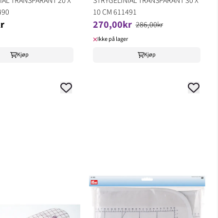
IAL TRANSPARANT 20 X
STRYGELINIAL TRANSPARANT 30 X
490
10 CM 611491
r
270,00kr
286,00kr
Ikke på lager
Kjøp
Kjøp