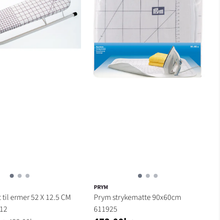
PRYM
 til ermer 52 X 12.5 CM
Prym strykematte 90x60cm
12
611925