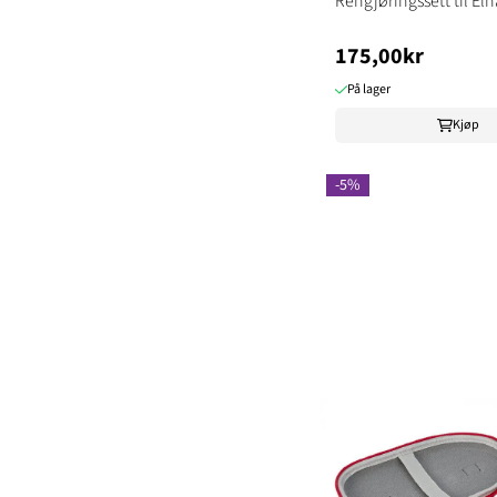
Rengjøringssett til Eln
175,00kr
På lager
Kjøp
-5%