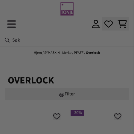
Hopp til innhold
Hjem
/
SYMASKIN - Merke
/
PFAFF
/
Overlock
OVERLOCK
Filter
-30%