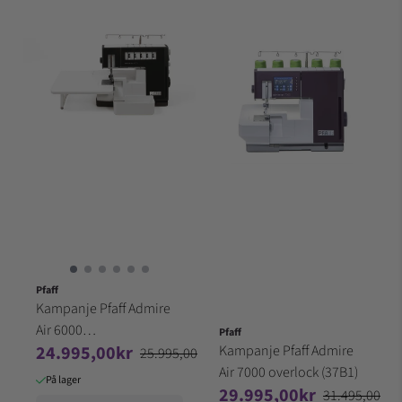
Pfaff
Kampanje Pfaff Admire
Air 6000
Pfaff
24.995,00kr
Kampanje Pfaff Admire
overlock/coverstitch
25.995,00kr
Air 7000 overlock (37B1)
På lager
29.995,00kr
31.495,00kr