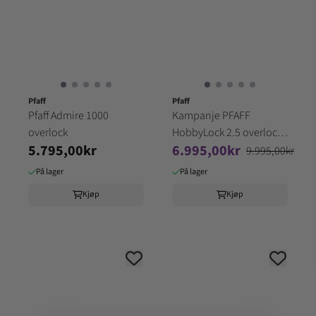
Pfaff
Pfaff
Pfaff Admire 1000
Kampanje PFAFF
overlock
HobbyLock 2.5 overlock
5.795,00kr
6.995,00kr
(3etg)
9.995,00kr
På lager
På lager
Kjøp
Kjøp